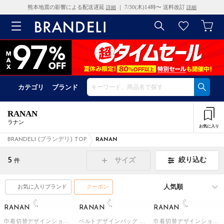
熊本地震の影響による配送遅延
｜ 7/30(木)14時〜 送料改訂
詳細
詳細
カテゴリ
ブランド
RANAN
ラナン
お気に入り
BRANDELI (ブランデリ) TOP
RANAN
5
絞り込む
サイズ
件
お気に入りブランド
クーポン
RANAN
RANAN
RANAN
巾着切替デザインショルダーバッグ （ブラックケイ）
ベルトデザインバッグ （ブラック）
巾着切替デザインショルダーバッグ （ブラウンケイ）