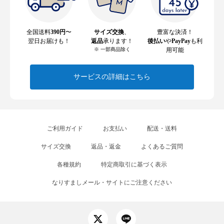
全国送料
390円
〜
サイズ交換
、
豊富な決済！
翌日お届けも！
返品
承ります！
後払い
や
PayPay
も利
※ 一部商品除く
用可能
サービスの詳細はこちら
ご利用ガイド
お支払い
配送・送料
サイズ交換
返品・返金
よくあるご質問
各種規約
特定商取引に基づく表示
なりすましメール・サイトにご注意ください