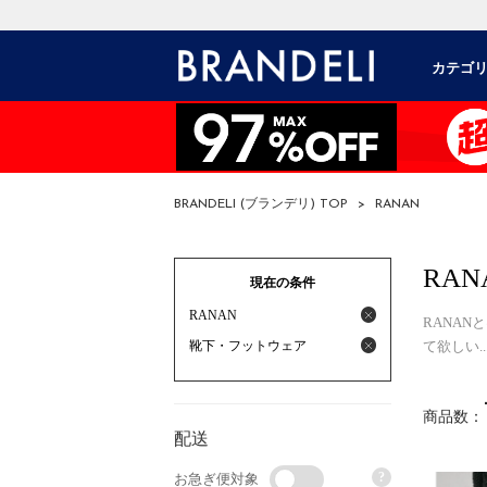
カテゴ
BRANDELI (ブランデリ) TOP
>
RANAN
RAN
現在の条件
RANAN
RANA
靴下・フットウェア
て欲しい.
商品数：
配送
?
お急ぎ便対象