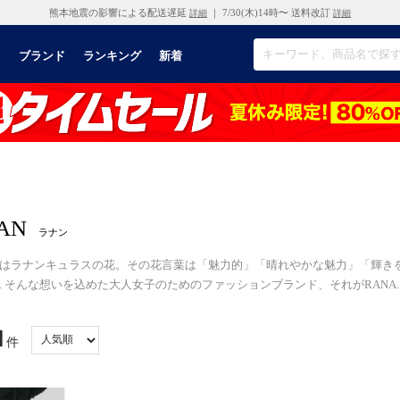
熊本地震の影響による配送遅延
｜ 7/30(木)14時〜 送料改訂
詳細
詳細
リ
ブランド
ランキング
新着
AN
ラナン
Nとはラナンキュラスの花。その花言葉は「魅力的」「晴れやかな魅力」「輝
.. そんな想いを込めた大人女子のためのファッションブランド、それがRANA
1
件