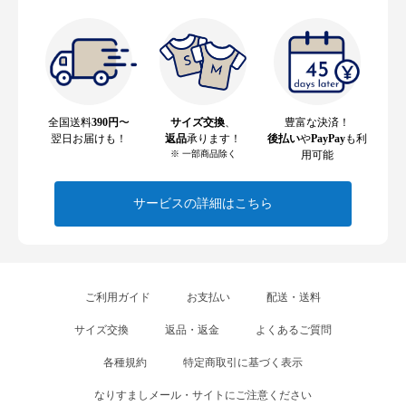
全国送料
390円
〜
サイズ交換
、
豊富な決済！
翌日お届けも！
返品
承ります！
後払い
や
PayPay
も利
※ 一部商品除く
用可能
サービスの詳細はこちら
ご利用ガイド
お支払い
配送・送料
サイズ交換
返品・返金
よくあるご質問
各種規約
特定商取引に基づく表示
なりすましメール・サイトにご注意ください