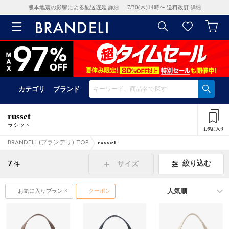
熊本地震の影響による配送遅延
｜ 7/30(木)14時〜 送料改訂
詳細
詳細
カテゴリ
ブランド
russet
ラシット
お気に入り
BRANDELI (ブランデリ) TOP
russet
7
絞り込む
サイズ
件
お気に入りブランド
クーポン