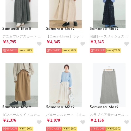
Samansa Mos2
Samansa Mos2
Samansa Mos2
デニムフレアスカート （チャコールグレー）
【Cross×Linen】ラップ風スカート （キナリ）
刺繍レースメッシュスカート （ブラック）
￥3,795
￥4,345
￥3,245
50%
20
50%
20
50%
20
Samansa Mos2
Samansa Mos2
Samansa Mos2
ダンボールタイトスカート （ベージュ）
バルーンスカート （オフホワイト）
スラブベア天ナロースカート （グレー）
￥2,376
￥2,970
￥2,156
60%
20
50%
20
60%
20