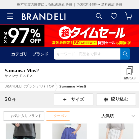
熊本地震の影響による配送遅延
｜ 7/30(木)14時〜 送料改訂
詳細
詳細
カテゴリ
ブランド
Samansa Mos2
サマンサ モスモス
お気に入り
BRANDELI (ブランデリ) TOP
Samansa Mos2
30
絞り込む
サイズ
件
お気に入りブランド
クーポン