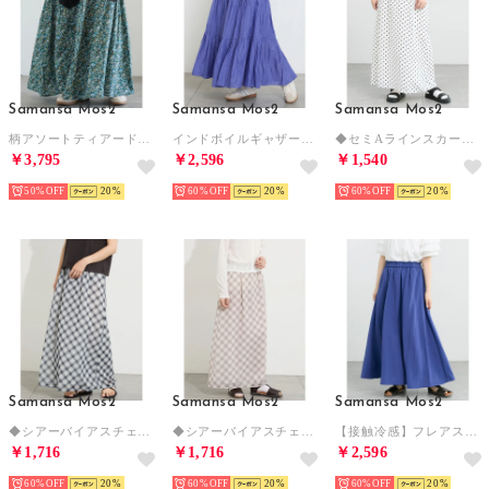
Samansa Mos2
Samansa Mos2
Samansa Mos2
柄アソートティアードレーススカート （ブラック）
インドボイルギャザースカート （ブルー）
◆セミAラインスカート （オフホワイト）
￥3,795
￥2,596
￥1,540
50%
20
60%
20
60%
20
Samansa Mos2
Samansa Mos2
Samansa Mos2
◆シアーバイアスチェックナロースカート （ブラック）
◆シアーバイアスチェックナロースカート （ブラウン）
【接触冷感】フレアスカート （ブルー）
￥1,716
￥1,716
￥2,596
60%
20
60%
20
60%
20