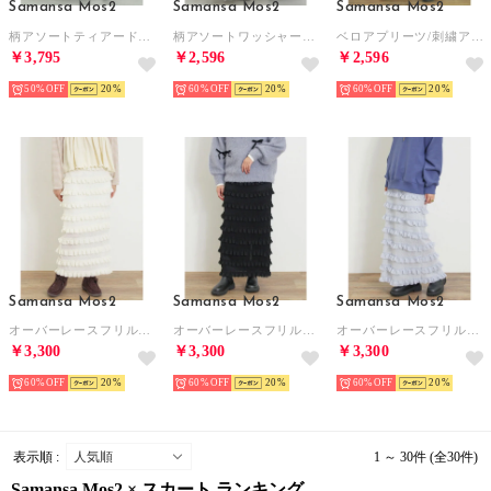
Samansa Mos2
Samansa Mos2
Samansa Mos2
柄アソートティアードレーススカート （オフホワイト）
柄アソートワッシャーティアードスカート （オフホワイト）
ベロアプリーツ/刺繍アソートナロースカート （キナリ）
￥3,795
￥2,596
￥2,596
50%
20
60%
20
60%
20
Samansa Mos2
Samansa Mos2
Samansa Mos2
オーバーレースフリルナロースカート （オフホワイト）
オーバーレースフリルナロースカート （ブラック）
オーバーレースフリルナロースカート （サックスブルー）
￥3,300
￥3,300
￥3,300
60%
20
60%
20
60%
20
表示順 :
1 ～ 30件 (全30件)
Samansa Mos2 × スカート ランキング