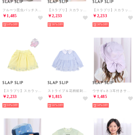
SLAP SLIP
SLAP SLIP
SLAP SLIP
フルーツ昆虫パッチストライプ切り替え5.5分丈デニムパンツ(80~130cm) （ブルー）
【スラプリ】スカラップレースビジュー付きスカパン(90~130cm) （ブルー）
【スラプリ】スカラップレースビジュー付きスカパン(90~130cm) （ピンク）
￥1,485
￥2,233
￥2,233
50%
30%
30%
SLAP SLIP
SLAP SLIP
SLAP SLIP
【スラプリ】スカラップレースビジュー付きスカパン(90~130cm) （イエロー）
ストライプ＆花柄裾刺しゅうフレアブラウス(90~130cm) （ブルー系）
ウサギxネコ耳付きサファリハット(50~54cm) （パープル）
￥2,233
￥1,815
￥1,485
30%
50%
50%