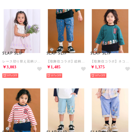
SLAP SLIP
SLAP SLIP
SLAP SLIP
レース切り替え花柄ジャンパースカート(90~130cm) （パープル）
【歌舞伎コラボ】総柄7分丈デニムパンツ(80~130cm) （ブルー系）
【歌舞伎コラボ】ネコ歌舞伎切り替え7分丈天竺Tシャツ(80~130cm) （グリーン）
￥3,003
￥1,485
￥1,375
30%
50%
50%