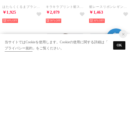
はたらくくるまブランドネームタグ切り替えパンツ(80~130cm)【返品不可商品】 （ベージュ系）
キラキラプリント裾スカラップリボン付きショートパンツ(90~130cm)【返品不可商品】 （ブラック系）
裾レースリボンレギンス(80~130cm) （ホワイト）
￥1,925
￥2,079
￥1,463
30%
30%
30%
当サイトではCookieを使用します。Cookieの使用に関する詳細は「
OK
プライバシー規約
」をご覧ください。
SLAP SLIP
SLAP SLIP
SLAP SLIP
裾レースリボンレギンス(80~130cm) （ブラック）
はたらくくるま刺しゅう胸ポケット切り替えデザインシャツ(80~130cm) （ネイビー系）
はたらくくるま刺しゅう胸ポケット切り替えデザインシャツ(80~130cm) （グリーン系）
￥1,463
￥1,980
￥1,980
30%
50%
50%