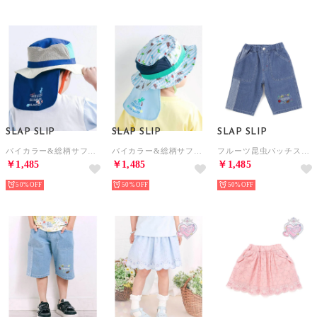
SLAP SLIP
SLAP SLIP
SLAP SLIP
バイカラー&総柄サファリハット(52~54cm) （ネイビー）
バイカラー&総柄サファリハット(52~54cm) （グリーン系）
フルーツ昆虫パッチストライプ切り替え5.5分丈デニムパンツ(80~130cm) （ネイビー）
￥1,485
￥1,485
￥1,485
50%
50%
50%