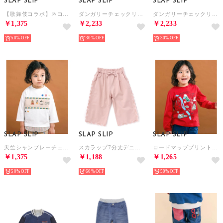
SLAP SLIP
SLAP SLIP
SLAP SLIP
【歌舞伎コラボ】ネコ歌舞伎切り替え7分丈天竺Tシャツ(80~130cm) （レッド系）
ダンガリーチェックリバーシブル7分丈パンツ(80~130cm) （グリーン）
ダンガリーチェックリバーシブル7分丈パンツ(80~130cm) （ブルー）
￥1,375
￥2,233
￥2,233
50%
30%
30%
SLAP SLIP
SLAP SLIP
SLAP SLIP
天竺シャンブレーチェック切り替え7分袖Tシャツ(80~130cm) （ホワイト）
スカラップ7分丈デニム＆ツイルパンツ(90~130cm) （ピンク）
ロードマッププリント天竺長袖Tシャツ(80~130cm) （レッド）
￥1,375
￥1,188
￥1,265
50%
60%
50%