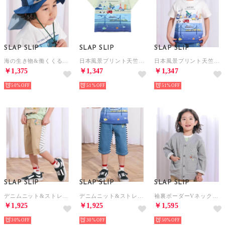
SLAP SLIP
SLAP SLIP
SLAP SLIP
海の生き物&働くくるまサファリハット(50~54cm) （ネイビー）
日本風景プリント天竺半袖Tシャツ(80~130cm) （グリーン）
日本風景プリント天竺半袖Tシャツ(80~130cm) （ホワイト）
￥1,375
￥1,347
￥1,347
50%
51%
51%
SLAP SLIP
SLAP SLIP
SLAP SLIP
デニムニット&ストレッチツイル前後切り替え6分丈パンツ(80~130cm) （ベージュ）
デニムニット&ストレッチツイル前後切り替え6分丈パンツ(80~130cm) （ブルー）
袖裏ボーダーVネックカーディガン(80~130cm) （グレー系）
￥1,925
￥1,925
￥1,595
30%
30%
50%