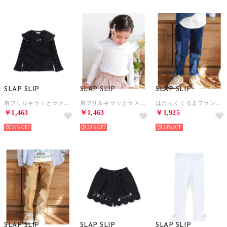
SLAP SLIP
SLAP SLIP
SLAP SLIP
肩フリルキラッとラメ刺しゅう長袖Tシャツ(80~130cm) （ブラック系）
肩フリルキラッとラメ刺しゅう長袖Tシャツ(80~130cm) （ホワイト）
はたらくくるまブランドネームタグ切り替えパンツ(80~130cm)【返品不可商品】 （ブルー系）
￥1,463
￥1,463
￥1,925
30%
30%
30%
SLAP SLIP
SLAP SLIP
SLAP SLIP