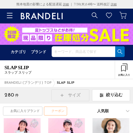
熊本地震の影響による配送遅延
｜ 7/30(木)14時〜 送料改訂
詳細
詳細
カテゴリ
ブランド
SLAP SLIP
スラップ スリップ
お気に入り
BRANDELI (ブランデリ) TOP
SLAP SLIP
280
絞り込む
サイズ
件
お気に入りブランド
クーポン