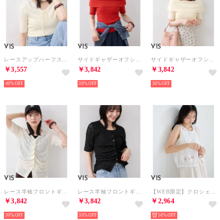
VIS
VIS
VIS
レースアップハーフスリーブニット （キナリ（16））
サイドギャザーオフショル5分袖ニット （レッド系（62））
サイドギャザーオフショル5分袖ニット （キナリ（16））
￥3,557
￥3,842
￥3,842
40%
30%
30%
VIS
VIS
VIS
レース半袖フロントギャザートップス （キナリ（16））
レース半袖フロントギャザートップス （ブラック（01））
【WEB限定】クロシェレースコンパクトベスト （ホワイト（10））
￥3,842
￥3,842
￥2,964
30%
30%
50%