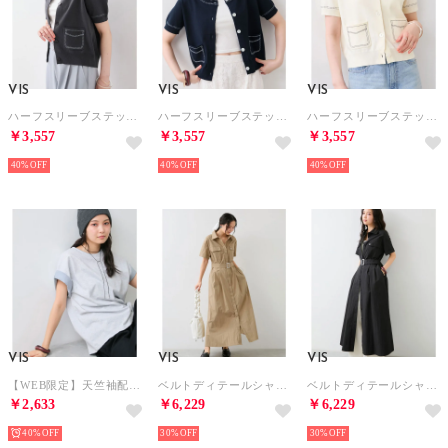
VIS
VIS
VIS
ハーフスリーブステッチカーディガン/イージーケア （チャコール（06））
ハーフスリーブステッチカーディガン/イージーケア （ネイビー（40））
ハーフスリーブステッチカーディガン/イージーケア （キナリ（16））
￥3,557
￥3,557
￥3,557
40%
40%
40%
VIS
VIS
VIS
【WEB限定】天竺袖配色Tシャツ （ライトグレー（08））
ベルトディテールシャツワンピース （ベージュ（27））
ベルトディテールシャツワンピース （ブラック（01））
￥2,633
￥6,229
￥6,229
40%
30%
30%