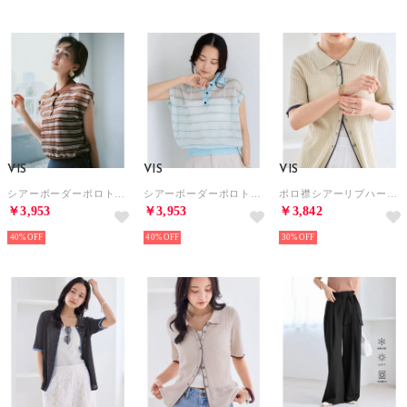
VIS
VIS
VIS
シアーボーダーポロトップス （ダークブラウン系（21））
シアーボーダーポロトップス （サックス（48））
ポロ襟シアーリブハーフスリーブカーディガン （ベージュ系（28））
￥3,953
￥3,953
￥3,842
40%
40%
30%