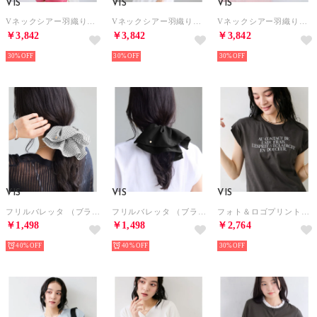
VIS
VIS
VIS
Vネックシアー羽織りカーディガン （ピンク（63））
Vネックシアー羽織りカーディガン （ブラック（01））
Vネックシアー羽織りカーディガン （オフホワイト（15））
￥3,842
￥3,842
￥3,842
30%
30%
30%
VIS
VIS
VIS
フリルバレッタ （ブラック系（02））
フリルバレッタ （ブラック（01））
フォト＆ロゴプリントフレンチスリーブTシャツ/接触冷感 （チャコール（06））
￥1,498
￥1,498
￥2,764
40%
40%
30%