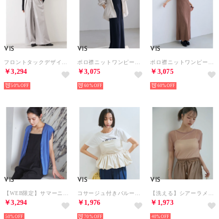
VIS
VIS
VIS
フロントタックデザインワイドパンツ （ライトグレー（08））
ポロ襟ニットワンピース （ネイビー（40））
ポロ襟ニットワンピース （ブラウン（22））
￥3,294
￥3,075
￥3,075
50%
60%
60%
VIS
VIS
VIS
【WEB限定】サマーニットレースベスト （サックス（48））
コサージュ付きバルーンナイロンビスチェ （キナリ（16））
【洗える】シアーラメレイヤードTシャツ （ピンク系（65））
￥3,294
￥1,976
￥1,973
50%
70%
40%