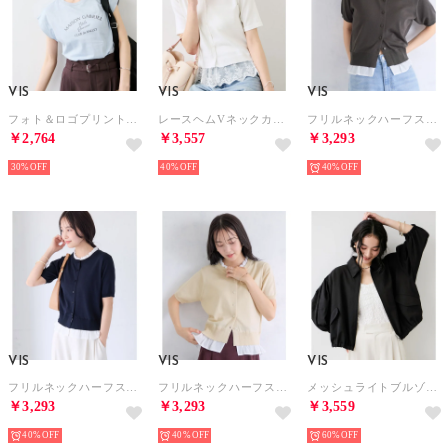
VIS
VIS
VIS
フォト＆ロゴプリントフレンチスリーブTシャツ/接触冷感 （サックス（48））
レースヘムVネックカーディガン （オフホワイト（15））
フリルネックハーフスリーブニットカーディガン （チャコール（06））
￥2,764
￥3,557
￥3,293
30%
40%
40%
VIS
VIS
VIS
フリルネックハーフスリーブニットカーディガン （ネイビー（40））
フリルネックハーフスリーブニットカーディガン （キナリ（16））
メッシュライトブルゾン （ブラック（01））
￥3,293
￥3,293
￥3,559
40%
40%
60%