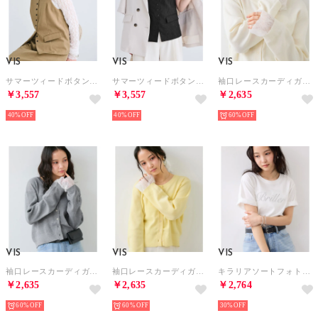
VIS
VIS
VIS
サマーツィードボタンアップキャミトップス/セットアップ対応 （ベージュ系（28））
サマーツィードボタンアップキャミトップス/セットアップ対応 （チャコール（06））
袖口レースカーディガン （キナリ（16））
￥3,557
￥3,557
￥2,635
40%
40%
60%
VIS
VIS
VIS
袖口レースカーディガン （グレー（07））
袖口レースカーディガン （イエロー（80））
キラリアソートフォト＆ロゴTシャツ （ホワイト系（11））
￥2,635
￥2,635
￥2,764
60%
60%
30%