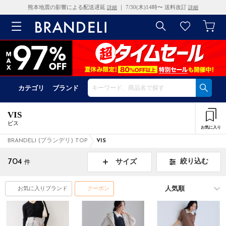
熊本地震の影響による配送遅延
｜ 7/30(木)14時〜 送料改訂
詳細
詳細
カテゴリ
ブランド
VIS
ビス
お気に入り
BRANDELI (ブランデリ) TOP
VIS
704
絞り込む
サイズ
件
お気に入りブランド
クーポン