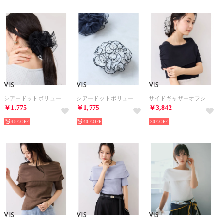
VIS
VIS
VIS
シアードットボリュームシュシュ （ブラック（01））
シアードットボリュームシュシュ （ホワイト（10））
サイドギャザーオフショル5分袖ニット/イージーケア （ネイビー（40））
￥1,775
￥1,775
￥3,842
40%
40%
30%
VIS
VIS
VIS