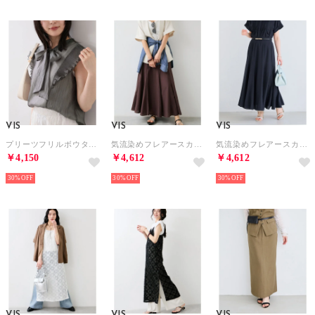
VIS
VIS
VIS
プリーツフリルボウタイブラウス/2WAY・イージーケア （チャコール（06））
気流染めフレアースカート/イージーケア （ブラウン（22））
気流染めフレアースカート/イージーケア （ネイビー（40））
￥4,150
￥4,612
￥4,612
30%
30%
30%
VIS
VIS
VIS