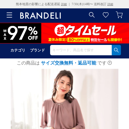
熊本地震の影響による配送遅延
｜ 7/30(木)14時〜 送料改訂
詳細
詳細
カテゴリ
ブランド
この商品は
サイズ交換無料・返品可能
です