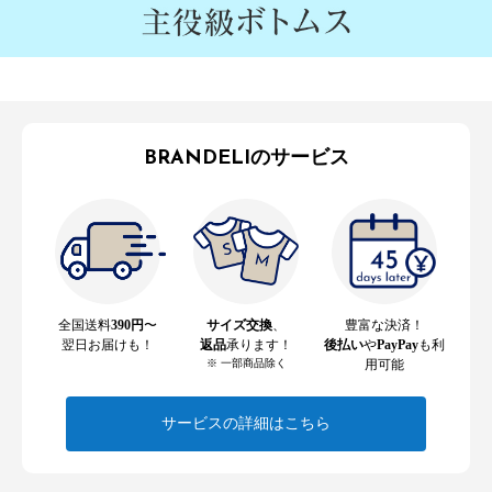
BRANDELIのサービス
全国送料
390円
〜
サイズ交換
、
豊富な決済！
翌日お届けも！
返品
承ります！
後払い
や
PayPay
も利
※ 一部商品除く
用可能
サービスの詳細はこちら