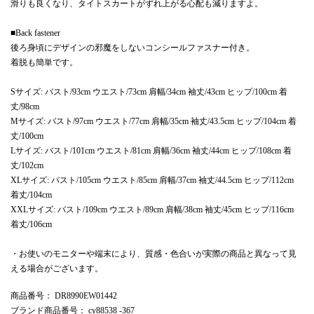
滑りも良くなり、タイトスカートがずれ上がる心配も減りますよ。
■Back fastener
後ろ身頃にデザインの邪魔をしないコンシールファスナー付き。
着脱も簡単です。
Sサイズ: バスト/93cm ウエスト/73cm 肩幅/34cm 袖丈/43cm ヒップ/100cm 着
丈/98cm
Mサイズ: バスト/97cm ウエスト/77cm 肩幅/35cm 袖丈/43.5cm ヒップ/104cm 着
丈/100cm
Lサイズ: バスト/101cm ウエスト/81cm 肩幅/36cm 袖丈/44cm ヒップ/108cm 着
丈/102cm
XLサイズ: バスト/105cm ウエスト/85cm 肩幅/37cm 袖丈/44.5cm ヒップ/112cm
着丈/104cm
XXLサイズ: バスト/109cm ウエスト/89cm 肩幅/38cm 袖丈/45cm ヒップ/116cm
着丈/106cm
・お使いのモニターや端末により、質感・色合いが実際の商品と異なって見
える場合がございます。
商品番号
： DR8990EW01442
ブランド商品番号
： cy88538 -367