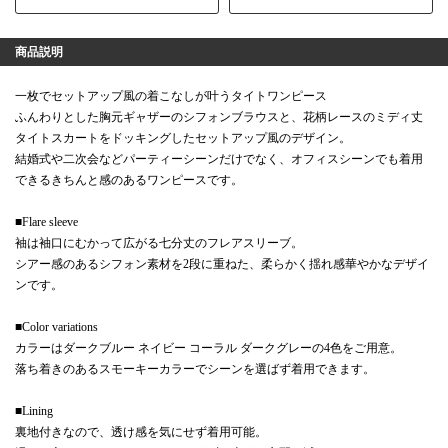
商品説明
一枚でセットアップ風の着こなしが叶うタイトワンピース
ふんわりとした胸元ギャザーのシフォンブラウスと、花柄レースのミディ丈
タイトスカートをドッキングしたセットアップ風のデザイン。
結婚式や二次会などパーティーシーンだけでなく、オフィスシーンでも着用
できるきちんと感のあるワンピースです。
■Flare sleeve
袖は袖口にむかって広がる七分丈のフレアスリーブ。
シアー感のあるシフォン素材を2段に重ねた、柔らかく揺れ感華やかなデザイ
ンです。
■Color variations
カラーはダークブルー ネイビー コーラル ダークグレーの4色をご用意。
落ち着きのあるスモーキーカラーでシーンを選ばず着用できます。
■Lining
裏地付きなので、透け感を気にせず着用可能。