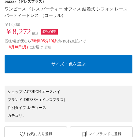
（ドレスプラス）
DRESS+
ワンピース ドレス パーティー オフィス 結婚式 シフォン レース
パーティードレス （コーラル）
￥14,480
￥8,272
42%OFF
税込
お急ぎ便なら
7時間05分18秒
以内
のお支払いで
8月10日(月)
にお届け
詳細
サイズ・色を選ぶ
ショップ
:
ACEHIGH エースハイ
ブランド
:
DRESS+
（ドレスプラス）
性別タイプ
:
レディース
カテゴリ
:
お気に入り登録
マイブランドに登録