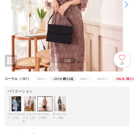
1
/
16
25
コーラル（-367）
-102/S
×
-103/M
残り2点
-104/L
×
-105/LL
×
-106/3L
残り
バリエーション
ブルーグレ
ピンクベー
コーラル
ダークグレ
ー（-72）
ジュ（-17
（-367）
ー（-46）
4）