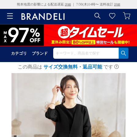
熊本地震の影響による配送遅延
｜ 7/30(木)14時〜 送料改訂
詳細
詳細
カテゴリ
ブランド
この商品は
サイズ交換無料・返品可能
です