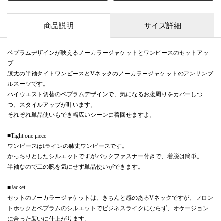
商品説明
サイズ詳細
ペプラムデザインが映えるノーカラージャケットとワンピースのセットアッ
プ
膝丈の半袖タイトワンピースとVネックのノーカラージャケットのアンサンブ
ルスーツです。
ハイウエスト切替のペプラムデザインで、気になるお腹周りをカバーしつ
つ、スタイルアップが叶います。
それぞれ単品使いもでき幅広いシーンに着回せますよ。
■Tight one piece
ワンピースはIラインの膝丈ワンピースです。
かっちりとしたシルエットですがバックファスナー付きで、着脱は簡単。
半袖なので二の腕を気にせず単品使いができます。
■Jacket
セットのノーカラージャケットは、きちんと感のあるVネックですが、フロン
トホックとペプラムのシルエットでビジネスライクにならず、オケージョン
に合った装いに仕上がります。