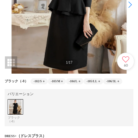
1
/
17
60
ブラック（-8）
-102/S
○
-103/M
○
-104/L
○
-105/LL
○
-106/3L
○
バリエーション
ブラック
（-8）
（ドレスプラス）
DRESS+