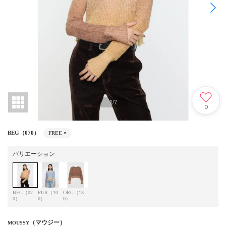
1
/
7
0
BEG（070）
FREE
○
バリエーション
BEG（07
PUR（10
ORG（13
0）
0）
0）
（マウジー）
MOUSSY