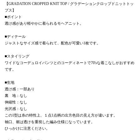
【GRADATION CROPPED KNIT TOP / グラデーションクロップドニットトッ
プス】
■ポイント
透け感があり軽やかに着られるモヘアニット。
■ディテール
ジャストなサイズ感で着られて、配色が可愛い1枚です。
■スタイリング
ワイドなコーデュロイパンツとのコーディネートで70'sな着こなしがおすすめ
です。
■生地
透け感：一部あり
裏 地：なし
伸縮性：なし
光沢感：なし
この1型は糸の特性上、１点1点柄の出方色目の見え方が違います。
袖口、裾は透けを重視した編み仕様になっています。
ひっかけに注意ください。