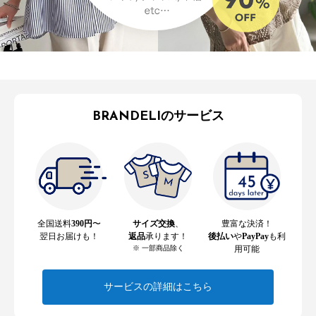
BRANDELIのサービス
全国送料
390円
〜
サイズ交換
、
豊富な決済！
翌日お届けも！
返品
承ります！
後払い
や
PayPay
も利
※ 一部商品除く
用可能
サービスの詳細はこちら