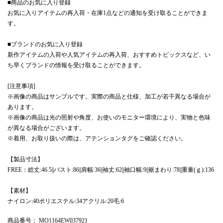
■商品のお気に入り登録
お気に入りアイテムの再入荷・在庫1点などの通知を受け取ることができま
す。
■ブランドのお気に入り登録
新作アイテムの入荷や人気アイテムの再入荷、おすすめトピックスなど、い
ち早くブランドの情報を受け取ることができます。
[注意事項]
※画像の商品はサンプルです。実際の商品と仕様、加工が若干異なる場合が
あります。
※画像の商品は光の照射や角度、お使いのモニター環境により、実物と色味
が異なる場合がございます。
※着用、お取り扱いの際は、アテンションタグをご確認ください。
【製品寸法】
FREE：総丈:46.5||バスト:86||肩幅:36||袖丈:62||袖口幅:9||裾まわり:78||重量(ｇ):136
【素材】
ナイロン:40ポリエステル:34アクリル:20毛:6
商品番号
： MO1164EW037921