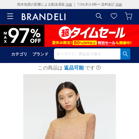
熊本地震の影響による配送遅延
｜ 7/30(木)14時〜 送料改訂
詳細
詳細
カテゴリ
ブランド
この商品は
返品可能
です