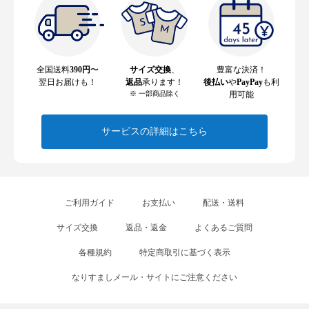
全国送料
390円
〜
サイズ交換
、
豊富な決済！
翌日お届けも！
返品
承ります！
後払い
や
PayPay
も利
※ 一部商品除く
用可能
サービスの詳細はこちら
ご利用ガイド
お支払い
配送・送料
サイズ交換
返品・返金
よくあるご質問
各種規約
特定商取引に基づく表示
なりすましメール・サイトにご注意ください