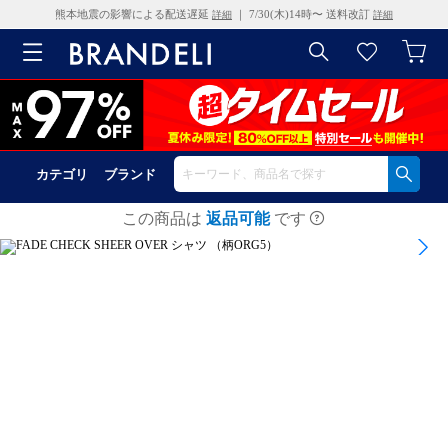
熊本地震の影響による配送遅延
｜ 7/30(木)14時〜 送料改訂
詳細
詳細
カテゴリ
ブランド
この商品は
返品可能
です
1
/
22