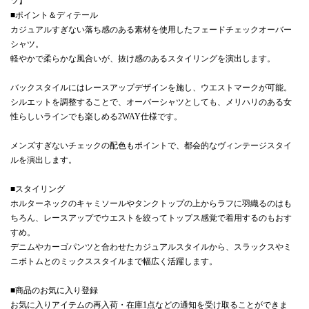
ツ】
■ポイント＆ディテール
カジュアルすぎない落ち感のある素材を使用したフェードチェックオーバー
シャツ。
軽やかで柔らかな風合いが、抜け感のあるスタイリングを演出します。
バックスタイルにはレースアップデザインを施し、ウエストマークが可能。
シルエットを調整することで、オーバーシャツとしても、メリハリのある女
性らしいラインでも楽しめる2WAY仕様です。
メンズすぎないチェックの配色もポイントで、都会的なヴィンテージスタイ
ルを演出します。
■スタイリング
ホルターネックのキャミソールやタンクトップの上からラフに羽織るのはも
ちろん、レースアップでウエストを絞ってトップス感覚で着用するのもおす
すめ。
デニムやカーゴパンツと合わせたカジュアルスタイルから、スラックスやミ
ニボトムとのミックススタイルまで幅広く活躍します。
■商品のお気に入り登録
お気に入りアイテムの再入荷・在庫1点などの通知を受け取ることができま