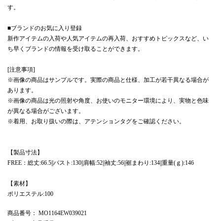
す。
■ブランドのお気に入り登録
新作アイテムの入荷や人気アイテムの再入荷、おすすめトピックスなど、い
ち早くブランドの情報を受け取ることができます。
[注意事項]
※画像の商品はサンプルです。実際の商品と仕様、加工が若干異なる場合が
あります。
※画像の商品は光の照射や角度、お使いのモニター環境により、実物と色味
が異なる場合がございます。
※着用、お取り扱いの際は、アテンションタグをご確認ください。
【製品寸法】
FREE：総丈:66.5||バスト:130||肩幅:52||袖丈:56||裾まわり:134||重量(ｇ):146
【素材】
ポリエステル:100
商品番号
： MO1164EW039021