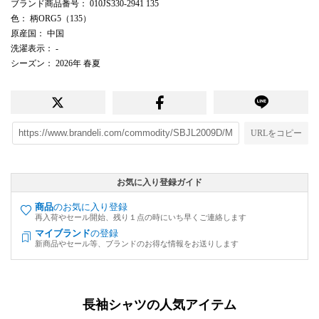
ブランド商品番号
： 010JS330-2941 135
色
： 柄ORG5（135）
原産国
： 中国
洗濯表示
： -
シーズン
： 2026年 春夏
URLをコピー
お気に入り登録ガイド
商品
のお気に入り登録
再入荷やセール開始、残り１点の時にいち早くご連絡します
マイブランド
の登録
新商品やセール等、ブランドのお得な情報をお送りします
長袖シャツの人気アイテム