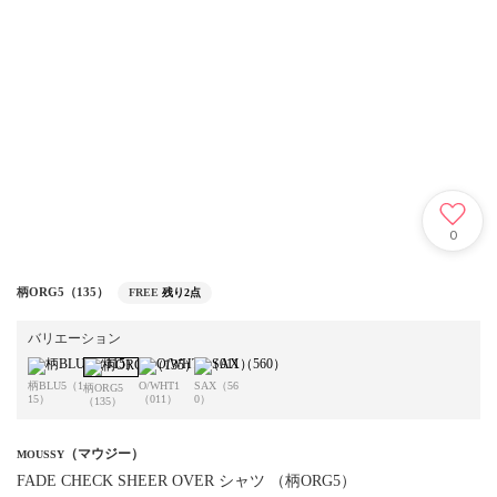
0
柄ORG5（135）
FREE
残り2点
バリエーション
柄BLU5（1
O/WHT1
SAX（56
柄ORG5
15）
（011）
0）
（135）
（マウジー）
MOUSSY
FADE CHECK SHEER OVER シャツ （柄ORG5）