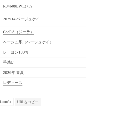
R04609EW12759
207914 ベージュケイ
GeeRA
（ジーラ）
ベージュ系（ベージュケイ）
レーヨン100％
手洗い
2026年 春夏
レディース
URLをコピー