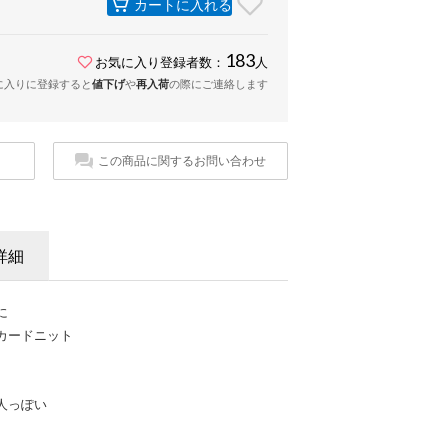
カートに入れる
183
お気に入り登録者数：
人
に入りに登録すると
値下げ
や
再入荷
の際にご連絡します
この商品に関するお問い合わせ
詳細
に
カードニット
人っぽい