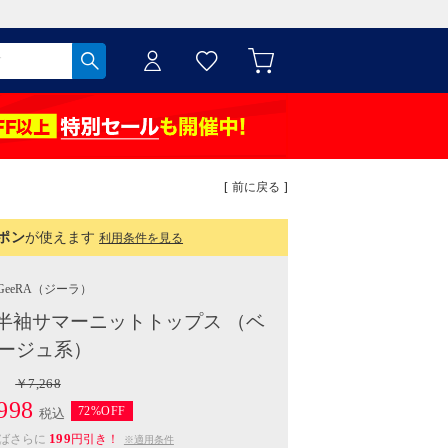
[ 前に戻る ]
ポン
が使えます
利用条件を見る
GeeRA
（ジーラ）
半袖サマーニットトップス （ベ
ージュ系）
￥7,268
998
72%OFF
税込
199
えばさらに
円引き！
※適用条件