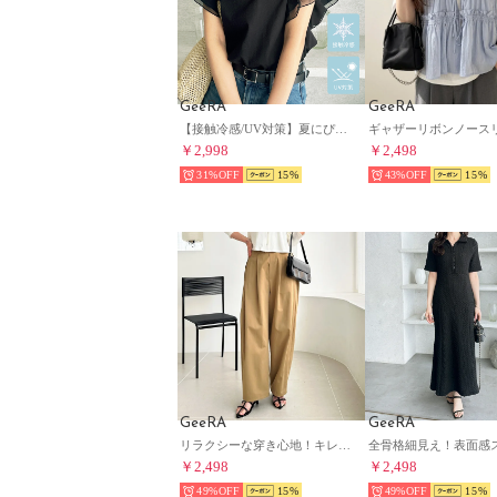
GeeRA
GeeRA
【接触冷感/UV対策】夏にぴったり！腕カバー袖フリルカットソートップス （ブラック）
￥2,998
￥2,498
31%
15
43%
15
GeeRA
GeeRA
リラクシーな穿き心地！キレイ見えダブルタックカーブワイドチノパンツ （ベージュ）
￥2,498
￥2,498
49%
15
49%
15