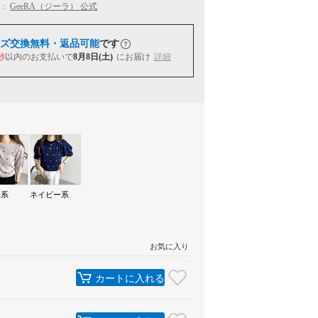
：
GeeRA（ジーラ） 公式
ズ交換無料・返品可能
です
秒
以内
のお支払いで
8月8日(土)
にお届け
詳細
ー系
ネイビー系
お気に入り
カートに入れる