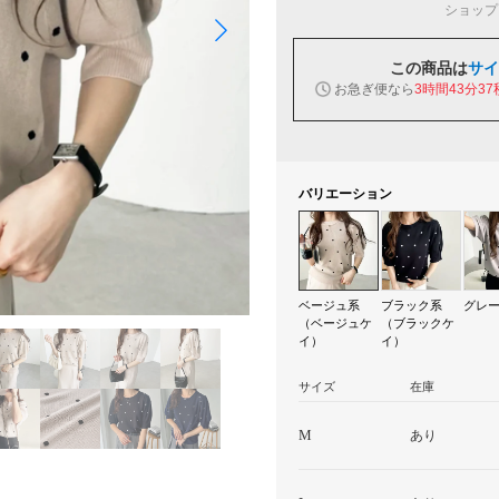
ショップ
この商品は
サイ
お急ぎ便なら
3時間43分35
バリエーション
ベージュ系
ブラック系
グレ
（ベージュケ
（ブラックケ
イ）
イ）
サイズ
在庫
M
あり