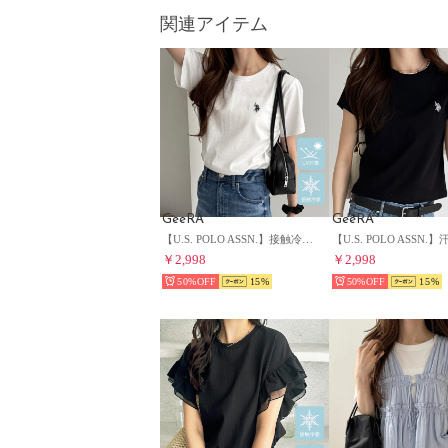
関連アイテム
GeeRA
GeeRA
【U.S. POLO ASSN.】接触冷感＆UV対策機能付き！綿100％ワンポイント刺繍Tシャツトップス （オフホワイト）
￥2,998
￥2,998
50%
15
50%
15