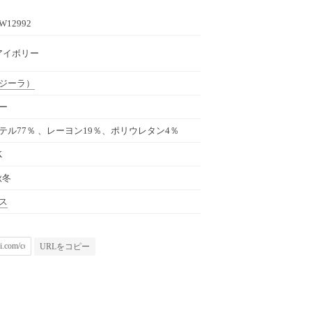
W12992
2 アイボリー
ジーラ）
ー
テル77％ 、レーヨン19％、ポリウレタン4％
K
秋冬
ス
URLをコピー