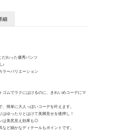
詳細
にこだわった優秀パンツ
ん♪
カラーバリエーション
トゴムでラクにはけるのに、きれいめコーデにマ
で、簡単に大人っぽいコーデを叶えます。
りはゆったりとはけて美脚見せを後押し！
ンは美尻見え効果も◎
具など細かなディテールもポイントです。