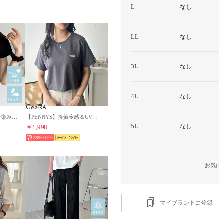
L
なし
LL
なし
3L
なし
4L
なし
GeeRA
【U.S. POLO ASSN.】汗染み防止・UV対策機能付き！ワンポイント刺繍Tシャツトップス （ブラック）
【PENNYS】接触冷感＆UV対策機能付き！綿100％半袖Tシャツカットソー （チャコール）
5L
なし
￥1,998
39%
15
お気
マイブランドに登録