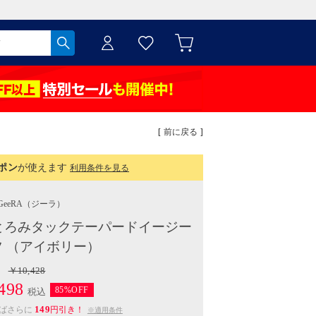
[ 前に戻る ]
ポン
が使えます
利用条件を見る
GeeRA
（ジーラ）
とろみタックテーパードイージー
 （アイボリー）
￥10,428
498
85%OFF
税込
149
えばさらに
円引き！
※適用条件