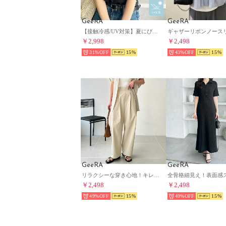
GeeRA
GeeRA
【接触冷感/UV対策】夏にぴったり！腕カバー袖フリルカットソートップス （ブラック）
￥2,998
￥2,498
31%
15
43%
15
GeeRA
GeeRA
リラクシーな穿き心地！キレイ見えダブルタックカーブワイドチノパンツ （ライトベージュ）
￥2,498
￥2,498
49%
15
49%
15