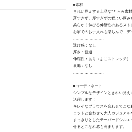
■素材
きれい見えする上品な“とろみ素材
薄すぎず、厚すぎずの程よい厚み
柔らかく伸びる伸縮性のあるスト
お家でのお手入れも楽ちんで、デ
……………………
透け感：なし
厚さ：普通
伸縮性：あり（よこストレッチ）
裏地：なし
……………………
■コーディネート
シンプルなデザインときれい見え
活躍します！
キレイなブラウスを合わせてこな
ェットと合わせて大人カジュアル
すっきりとしたテーパードシルエ
せるとこなれ感も高まります。