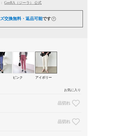
：
GeeRA（ジーラ） 公式
ズ交換無料・返品可能
です
ー
ピンク
アイボリー
お気に入り
品切れ
品切れ