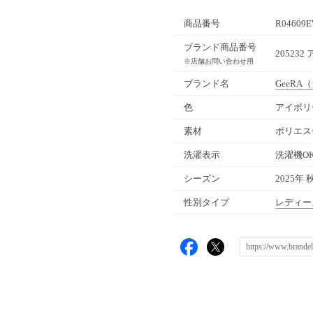
商品番号
R04609E
ブランド商品番号
20523
※店舗お問い合わせ用
ブランド名
GeeRA
（
色
アイボリ
素材
ポリエス
洗濯表示
洗濯機O
シーズン
2025年 
性別タイプ
レディー