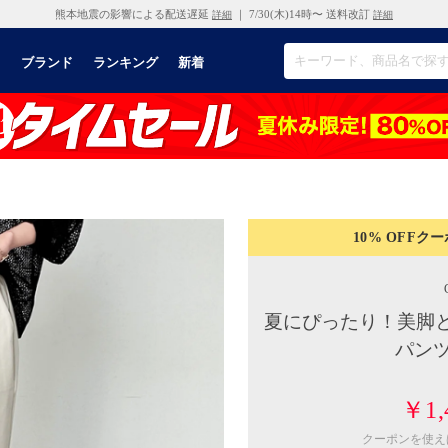
熊本地震の影響による配送遅延
｜ 7/30(木)14時〜 送料改訂
詳細
詳細
リ
ブランド
ランキング
新着
10% OFF
クー
夏にぴったり！美脚
パンツ
￥1,
クーポンを使