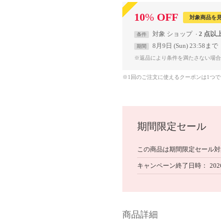
10
%
OFF
対象商品を
対象
ショップ
2 点以
条件
8月9日 (Sun) 23:58まで
期間
※返品により条件を満たさない場合
※1回のご注文に使えるクーポンは1つ
期間限定セール
この商品は期間限定セール対
キャンペーン終了日時
202
商品詳細