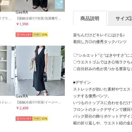
GeeRA
商品説明
サイズ
ギャザーリボンノースリブラウス （ブルー）
【接触冷感/UV対策/洗濯機可】セミワイドプリーツイージーパンツ【10cmセルフカット可能】 （ブラック）
￥1,998
HOT
楽ちんだけどキレイにはける♪
54%
15
着回し力◎の優秀タックパンツ
〇“シルエット”と“はきやすさ”
〇ウエストゴムではき心地ラクち
〇自分好みの色が見つかる豊富な
■デザイン
ストレッチが効いた素材やウエス
ッチする優秀パンツ。
GeeRA
いつものトップスに合わせるだけ
全骨格細見え！表面感ストレッチ素材ポロ襟ジャガードマーメイド半袖ワンピース （ブラック）
【接触冷感/UV対策/イージーケア】楽ちん！細見えペプラムジャンパースカート （ブラック）
￥2,498
フロントのタックデザインで腰回
HOT
バック部分の飾りポケットデザイ
62%
15
裾の折り返しや、ウエスト紐の金