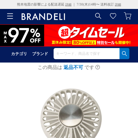
熊本地震の影響による配送遅延
｜ 7/30(木)14時〜 送料改訂
詳細
詳細
カテゴリ
ブランド
この商品は
返品不可
です