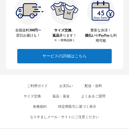
全国送料
390円
〜
サイズ交換
、
豊富な決済！
翌日お届けも！
返品
承ります！
後払い
や
PayPay
も利
※ 一部商品除く
用可能
サービスの詳細はこちら
ご利用ガイド
お支払い
配送・送料
サイズ交換
返品・返金
よくあるご質問
各種規約
特定商取引に基づく表示
なりすましメール・サイトにご注意ください