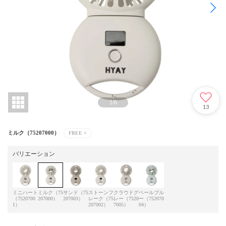
1
/
6
13
ミルク（75207000）
FREE
×
バリエーション
ミニハート
ミルク（75
サンド（75
ストーンフ
クラウドグ
ペールブル
（7520700
207000）
207003）
レーク（75
レー（7520
ー（752070
1）
207002）
7005）
04）