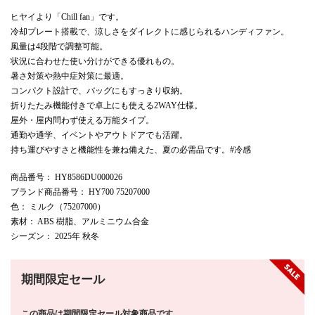
ヒヤイより「Chill fan」です。
冷却プレート搭載で、涼しさをダイレクトに感じられるハンディファン。
風量は4段階で調整可能。
状況に合わせた使い分けができる優れもの。
暑さ対策や熱中症対策に最適。
コンパクト設計で、バッグにもすっきり収納。
折りたたみ機能付きで卓上にも使える2WAY仕様。
屋外・屋内問わず使える万能タイプ。
通勤や通学、イベントやアウトドアでも活躍。
持ち運びやすさと機能性を兼ね備えた、夏の必需品です。#冷感
商品番号
： HY8586DU000026
ブランド商品番号
： HY700 75207000
色
： ミルク（75207000）
素材
： ABS 樹脂、アルミニウム合金
シーズン
： 2025年 秋冬
期間限定セール
この商品は期間限定セール対象商品です。