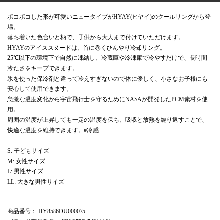
ポコポコした形が可愛いニュータイプがHYAY(ヒヤイ)のクールリングから登
場。
落ち着いた色合いと柄で、子供から大人まで付けていただけます。
HYAYのアイススヌードは、首に巻くひんやり冷却リング。
25℃以下の環境下で自然に凍結し、冷蔵庫や冷凍庫で冷やすだけで、長時間
冷たさをキープできます。
氷を使った保冷剤と違って冷えすぎないので体に優しく、小さなお子様にも
安心して使用できます。
急激な温度変化から宇宙飛行士を守るためにNASAが開発したPCM素材を使
用。
周囲の温度が上昇しても一定の温度を保ち、吸収と放熱を繰り返すことで、
快適な温度を維持できます。#冷感
S: 子どもサイズ
M: 女性サイズ
L: 男性サイズ
LL: 大きな男性サイズ
商品番号
： HY8586DU000075