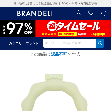
熊本地震の影響による配送遅延
｜ 7/30(木)14時〜 送料改訂
詳細
詳細
カテゴリ
ブランド
この商品は
返品不可
です