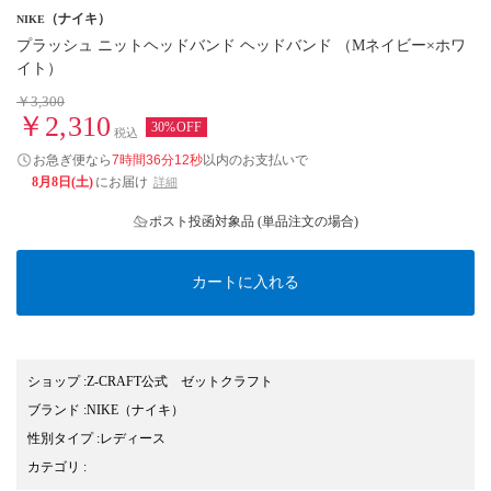
（ナイキ）
NIKE
プラッシュ ニットヘッドバンド ヘッドバンド （Mネイビー×ホワ
イト）
￥3,300
￥2,310
30%OFF
税込
お急ぎ便なら
7時間36分11秒
以内
のお支払いで
8月8日(土)
にお届け
詳細
ポスト投函対象品 (単品注文の場合)
カートに入れる
ショップ
:
Z-CRAFT公式 ゼットクラフト
ブランド
:
NIKE
（ナイキ）
性別タイプ
:
レディース
カテゴリ
: