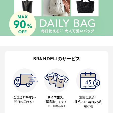
BRANDELIのサービス
全国送料
390円
〜
サイズ交換
、
豊富な決済！
翌日お届けも！
返品
承ります！
後払い
や
PayPay
も利
※ 一部商品除く
用可能