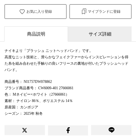
お気に入り登録
マイブランドに登録
商品説明
サイズ詳細
ナイキより「プラッシュ ニットヘッドバンド」です。
高度なニット技術と、滑らかなフェイクファーからインスピレーションを得
た糸を組み合わせた手触りの良いフリースの裏地が付いたプラッシュヘッド
バンド。
商品番号
： NI1757DW078862
ブランド商品番号
： CW6009-401 27666061
色
： Mネイビー×ホワイト（27666061）
素材
： ナイロン 86％、ポリエステル 14％
原産国
： カンボジア
シーズン
： 2025年 秋冬