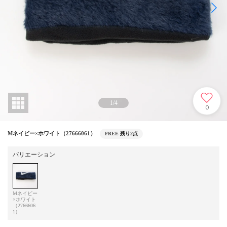
1
/
4
0
Mネイビー×ホワイト（27666061）
FREE
残り2点
バリエーション
Mネイビー
×ホワイト
（2766606
1）