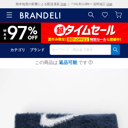
熊本地震の影響による配送遅延
｜ 7/30(木)14時〜 送料改訂
詳細
詳細
カテゴリ
ブランド
この商品は
返品可能
です