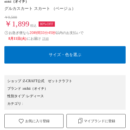
（オイチ）
oichii
グルカスカート スカート （ベージュ）
￥9,500
￥1,899
80%OFF
税込
お急ぎ便なら
20時間33分44秒
以内
のお支払いで
8月11日(火)
にお届け
詳細
サイズ・色を選ぶ
ショップ
:
Z-CRAFT公式 ゼットクラフト
ブランド
:
oichii
（オイチ）
性別タイプ
:
レディース
カテゴリ
:
お気に入り登録
マイブランドに登録