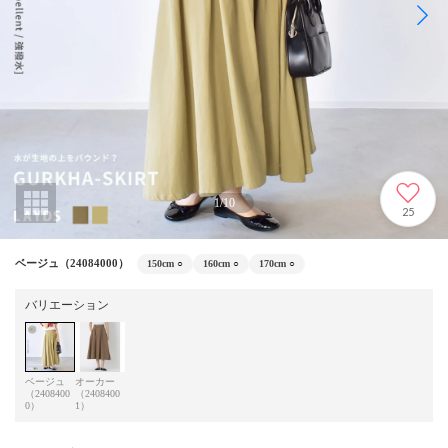
1
/
10
25
ベージュ（24084000）
150cm
○
160cm
○
170cm
○
バリエーション
ベージュ
オーカー
（2408400
（2408400
0）
1）