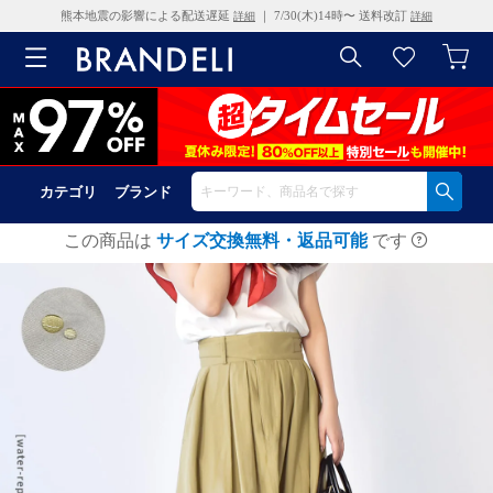
熊本地震の影響による配送遅延
｜ 7/30(木)14時〜 送料改訂
詳細
詳細
カテゴリ
ブランド
この商品は
サイズ交換無料・返品可能
です