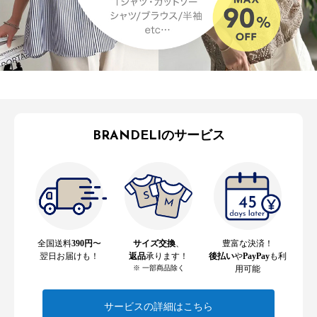
BRANDELIのサービス
全国送料
390円
〜
サイズ交換
、
豊富な決済！
翌日お届けも！
返品
承ります！
後払い
や
PayPay
も利
※ 一部商品除く
用可能
サービスの詳細はこちら