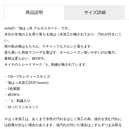
商品説明
サイズ詳細
oichiiの「強はっ水 グルカスカート」です。
水分が生地の上を滑り落ちる強はっ水加工が施されており、汚れが付きにく
い。
雨や飲み物はもちろん、ケチャップもスルンと落ちます。
落ち着いた色味でコーデを選ばず、オールシーズン使いやすいのが魅力。
素材は柔らかい、綿100％。
オイチのトレードマーク「ii」刺繍が施されています。
・150～170 レディースサイズ
・強はっ水加工(H2O bounce)
・2色展開
・綿100％
・「ii」刺繍入り
・ゆったりシルエット
※はっ水加工は、あくまで水性の汚れをはじく加工の為、油分を含む汚れに
は効果が出ない場合があります。油汚れが付いた場合はこすらずつまみ取る