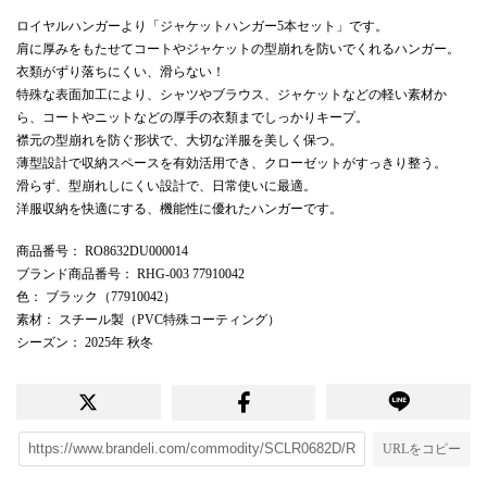
ロイヤルハンガーより「ジャケットハンガー5本セット」です。
肩に厚みをもたせてコートやジャケットの型崩れを防いでくれるハンガー。
衣類がずり落ちにくい、滑らない！
特殊な表面加工により、シャツやブラウス、ジャケットなどの軽い素材か
ら、コートやニットなどの厚手の衣類までしっかりキープ。
襟元の型崩れを防ぐ形状で、大切な洋服を美しく保つ。
薄型設計で収納スペースを有効活用でき、クローゼットがすっきり整う。
滑らず、型崩れしにくい設計で、日常使いに最適。
洋服収納を快適にする、機能性に優れたハンガーです。
商品番号
： RO8632DU000014
ブランド商品番号
： RHG-003 77910042
色
： ブラック（77910042）
素材
： スチール製（PVC特殊コーティング）
シーズン
： 2025年 秋冬
URLをコピー