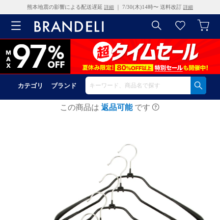
熊本地震の影響による配送遅延
｜ 7/30(木)14時〜 送料改訂
詳細
詳細
カテゴリ
ブランド
この商品は
返品可能
です