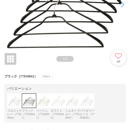
1
/
3
69
ブラック（77910042）
FREE
×
バリエーション
フロストグ
ブラック
ベージュ
ホワイト
ミルキーブ
パウダリー
レー（7791
（7791004
（7791004
（7791004
ルー（7791
ピンク（77
0044）
2）
1）
0）
0047）
910045）