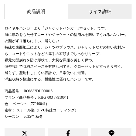
商品説明
サイズ詳細
ロイヤルハンガーより「ジャケットハンガー5本セット」です。
肩に厚みをもたせてコートやジャケットの型崩れを防いでくれるハンガー。
衣類がずり落ちにくい、滑らない！
特殊な表面加工により、シャツやブラウス、ジャケットなどの軽い素材か
ら、コートやニットなどの厚手の衣類までしっかりキープ。
襟元の型崩れを防ぐ形状で、大切な洋服を美しく保つ。
薄型設計で収納スペースを有効活用でき、クローゼットがすっきり整う。
滑らず、型崩れしにくい設計で、日常使いに最適。
洋服収納を快適にする、機能性に優れたハンガーです。
商品番号
： RO8632DU000015
ブランド商品番号
： RHG-003 77910041
色
： ベージュ（77910041）
素材
： スチール製（PVC特殊コーティング）
シーズン
： 2025年 秋冬