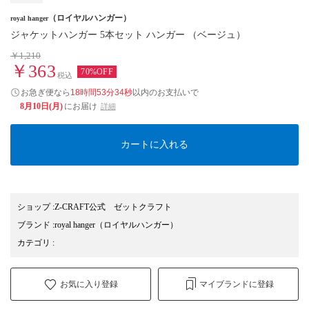
（ロイヤルハンガー）
royal hanger
ジャケットハンガー 5本セット ハンガー （ベージュ）
￥1,210
￥363
70%OFF
税込
お急ぎ便なら
18時間53分33秒
以内
のお支払いで
8月10日(月)
にお届け
詳細
カートに入れる
ショップ
:
Z-CRAFT公式 ゼットクラフト
ブランド
:
royal hanger
（ロイヤルハンガー）
カテゴリ
:
お気に入り登録
マイブランドに登録