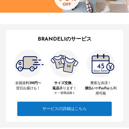
BRANDELIのサービス
全国送料
390円
〜
サイズ交換
、
豊富な決済！
翌日お届けも！
返品
承ります！
後払い
や
PayPay
も利
※ 一部商品除く
用可能
サービスの詳細はこちら