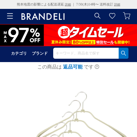
熊本地震の影響による配送遅延
｜ 7/30(木)14時〜 送料改訂
詳細
詳細
カテゴリ
ブランド
この商品は
返品可能
です