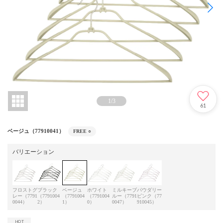
1
/
3
61
ベージュ（77910041）
FREE
○
バリエーション
フロストグ
ブラック
ベージュ
ホワイト
ミルキーブ
パウダリー
レー（7791
（7791004
（7791004
（7791004
ルー（7791
ピンク（77
0044）
2）
1）
0）
0047）
910045）