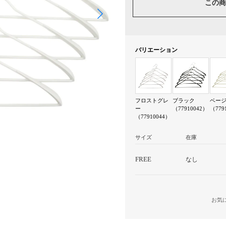
この商
バリエーション
フロストグレ
ブラック
ベー
ー
（77910042）
（779
（77910044）
サイズ
在庫
FREE
なし
お気