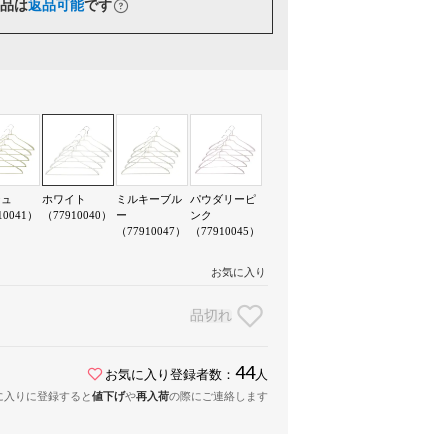
品は
返品可能
です
ジュ
ホワイト
ミルキーブル
パウダリーピ
10041）
（77910040）
ー
ンク
（77910047）
（77910045）
お気に入り
品切れ
44
お気に入り登録者数：
人
に入りに登録すると
値下げ
や
再入荷
の際にご連絡します