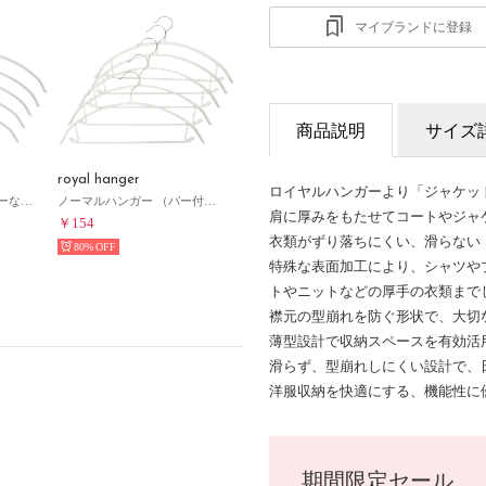
マイブランドに登録
商品説明
サイズ
royal hanger
ロイヤルハンガーより「ジャケッ
ラウンドハンガー （バーなし）5本セット ハンガー （ホワイト）
ノーマルハンガー （バー付き）5本セット ハンガー （ホワイト）
肩に厚みをもたせてコートやジャ
￥154
衣類がずり落ちにくい、滑らない
80%
特殊な表面加工により、シャツや
トやニットなどの厚手の衣類まで
襟元の型崩れを防ぐ形状で、大切
薄型設計で収納スペースを有効活
滑らず、型崩れしにくい設計で、
洋服収納を快適にする、機能性に
期間限定セール