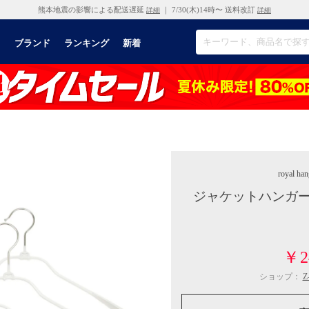
熊本地震の影響による配送遅延
｜ 7/30(木)14時〜 送料改訂
詳細
詳細
リ
ブランド
ランキング
新着
royal han
ジャケットハンガー
￥2
ショップ：