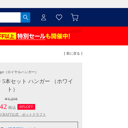
[ 前に戻る ]
ger
（ロイヤルハンガー）
 5本セット ハンガー （ホワイ
ト）
￥1,210
42
80%OFF
税込
Z-CRAFT公式 ゼットクラフト