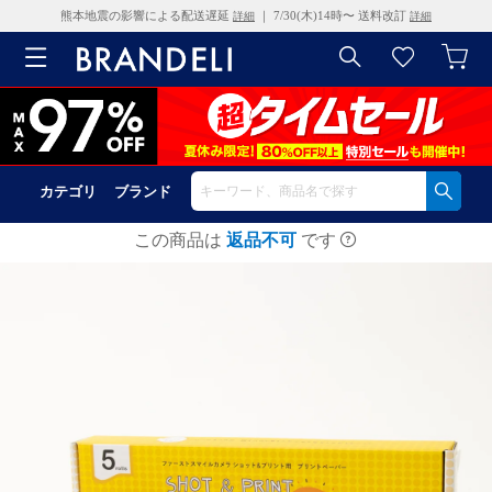
熊本地震の影響による配送遅延
｜ 7/30(木)14時〜 送料改訂
詳細
詳細
カテゴリ
ブランド
この商品は
返品不可
です