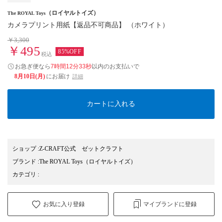
（ロイヤルトイズ）
The ROYAL Toys
カメラプリント用紙【返品不可商品】 （ホワイト）
￥3,300
￥495
85%OFF
税込
お急ぎ便なら
7時間12分33秒
以内
のお支払いで
8月10日(月)
にお届け
詳細
カートに入れる
ショップ
:
Z-CRAFT公式 ゼットクラフト
ブランド
:
The ROYAL Toys
（ロイヤルトイズ）
カテゴリ
:
お気に入り登録
マイブランドに登録