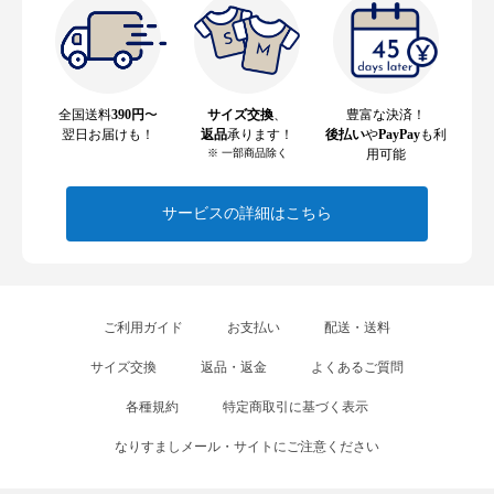
全国送料
390円
〜
サイズ交換
、
豊富な決済！
翌日お届けも！
返品
承ります！
後払い
や
PayPay
も利
※ 一部商品除く
用可能
サービスの詳細はこちら
ご利用ガイド
お支払い
配送・送料
サイズ交換
返品・返金
よくあるご質問
各種規約
特定商取引に基づく表示
なりすましメール・サイトにご注意ください