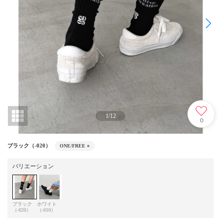
1
/
12
0
ブラック（-020）
ONE/FREE
○
バリエーション
ブラック
ホワイト
（-020）
（-010）