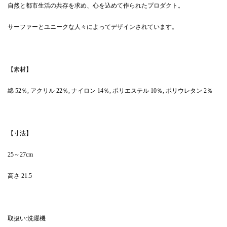
自然と都市生活の共存を求め、心を込めて作られたプロダクト。
サーファーとユニークな人々によってデザインされています。
【素材】
綿 52％, アクリル 22％, ナイロン 14％, ポリエステル 10％, ポリウレタン 2％
【寸法】
25～27cm
高さ 21.5
取扱い:洗濯機