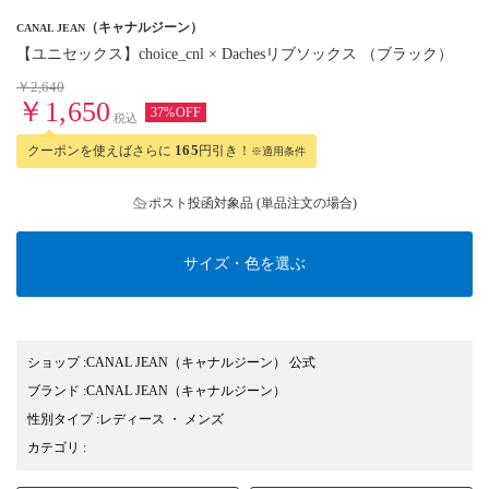
（キャナルジーン）
CANAL JEAN
【ユニセックス】choice_cnl × Dachesリブソックス （ブラック）
￥2,640
￥1,650
37%OFF
税込
クーポンを使えばさらに
165
円引き！
※適用条件
ポスト投函対象品 (単品注文の場合)
サイズ・色を選ぶ
ショップ
:
CANAL JEAN（キャナルジーン） 公式
ブランド
:
CANAL JEAN
（キャナルジーン）
性別タイプ
:
レディース
・
メンズ
カテゴリ
: