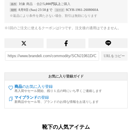
対象
商品
合計
5,000円以上
条件
8月9日 (Sun) 23:58まで
SCYH-1961-2608060A
期間
コード
※返品により条件を満たさない場合、割引は無効になります
※1回のご注文に使えるクーポンは1つです。注文後の適用はできません。
URLをコピー
お気に入り登録ガイド
商品
のお気に入り登録
再入荷やセール開始、残り１点の時にいち早くご連絡します
マイブランド
の登録
新商品やセール等、ブランドのお得な情報をお送りします
靴下の人気アイテム