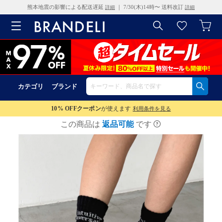
熊本地震の影響による配送遅延
｜ 7/30(木)14時〜 送料改訂
詳細
詳細
カテゴリ
ブランド
10% OFF
クーポン
が使えます
利用条件を見る
この商品は
返品可能
です