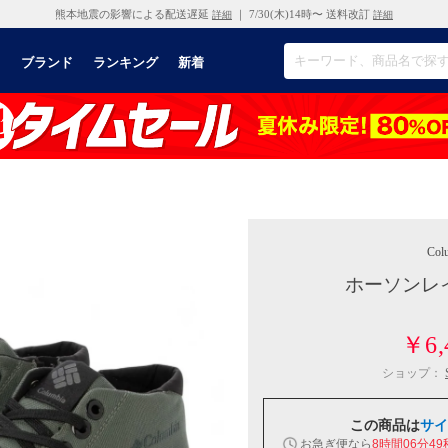
熊本地震の影響による配送遅延
｜ 7/30(木)14時〜 送料改訂
詳細
詳細
リ
ブランド
ランキング
新着
Col
ホーソンレイン
￥6,
ショップ：
この商品は
サイ
お急ぎ便なら
8時間06分48