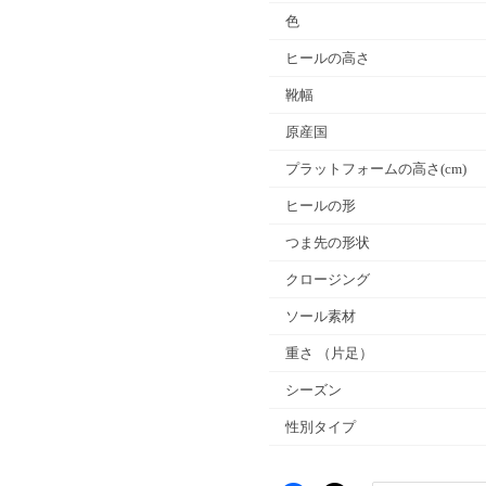
色
ヒールの高さ
靴幅
原産国
プラットフォームの高さ(cm)
ヒールの形
つま先の形状
クロージング
ソール素材
重さ
（片足）
シーズン
性別タイプ