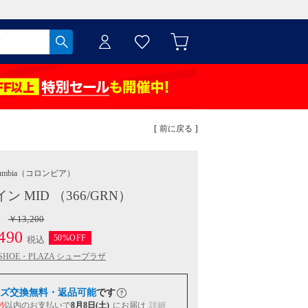
[ 前に戻る ]
umbia
（コロンビア）
 MID （366/GRN）
￥13,200
490
50%OFF
税込
SHOE・PLAZA シュープラザ
ズ交換無料・返品可能
です
秒
以内
のお支払いで
8月8日(土)
にお届け
詳細