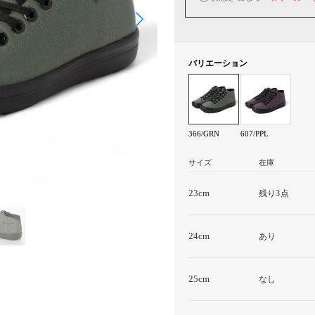
バリエーション
366/GRN
607/PPL
サイズ
在庫
23cm
残り3点
24cm
あり
25cm
なし