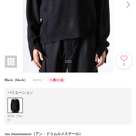
1
/
15
0
Black（black）
XS/SS
×
S
残り1点
バリエーション
Black（blac
k）
（アン・ドゥムルメステール）
Ann Demeulemeester