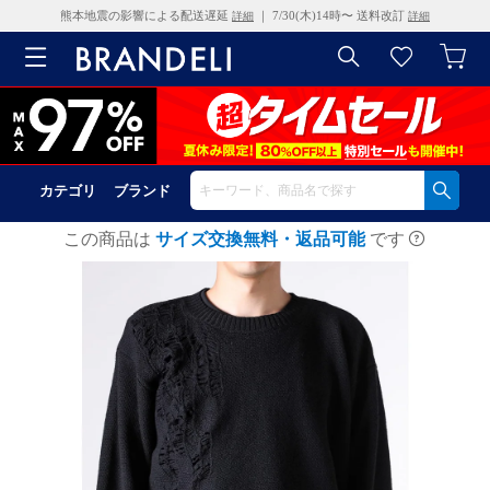
熊本地震の影響による配送遅延
｜ 7/30(木)14時〜 送料改訂
詳細
詳細
カテゴリ
ブランド
この商品は
サイズ交換無料・返品可能
です