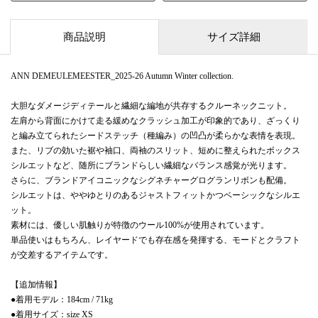
商品説明
サイズ詳細
ANN DEMEULEMEESTER_2025-26 Autumn Winter collection.
大胆なダメージディテールと繊細な編地が共存するクルーネックニット。
左肩から背面にかけて走る緩めなクラッシュ加工が印象的であり、ざっくり
と編み立てられたシードステッチ（種編み）の凹凸が柔らかな表情を表現。
また、リブの効いた裾や袖口、両袖のスリット、短めに整えられたボックス
シルエットなど、随所にブランドらしい繊細なバランス感覚が光ります。
さらに、ブランドアイコニックなシグネチャーグログランリボンも配備。
シルエットは、ややゆとりのあるジャストフィットかつベーシックなシルエ
ット。
素材には、優しい肌触りが特徴のウール100%が使用されています。
単品使いはもちろん、レイヤードでも存在感を発揮する、モードとクラフト
が交差するアイテムです。
【追加情報】
●着用モデル：184cm / 71kg
●着用サイズ：size XS