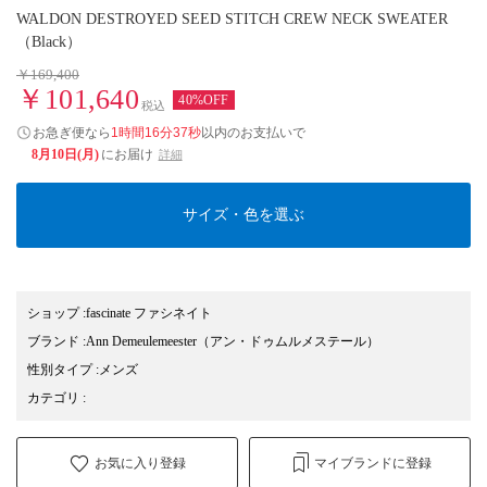
WALDON DESTROYED SEED STITCH CREW NECK SWEATER
（Black）
￥169,400
￥101,640
40%OFF
税込
お急ぎ便なら
1時間16分36秒
以内
のお支払いで
8月10日(月)
にお届け
詳細
サイズ・色を選ぶ
ショップ
:
fascinate ファシネイト
ブランド
:
Ann Demeulemeester
（アン・ドゥムルメステール）
性別タイプ
:
メンズ
カテゴリ
:
お気に入り登録
マイブランドに登録