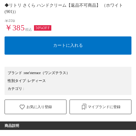
◆リトリ さくら ハンドクリーム【返品不可商品】 （ホワイト
(901)）
￥770
￥385
50%OFF
税込
カートに入れる
ブランド
:
one'sterrace
（ワンズテラス）
性別タイプ
:
レディース
カテゴリ
:
お気に入り登録
マイブランドに登録
商品説明