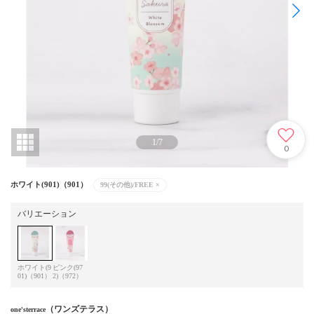
1
/
7
0
ホワイト(901)（901）
99(その他)/FREE
×
バリエーション
ホワイト(9
ピンク(97
01)（901）
2)（972）
（ワンズテラス）
one'sterrace