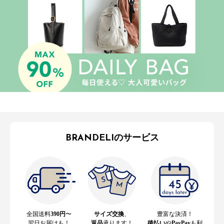
BRANDELIのサービス
全国送料
390円
〜
サイズ交換
、
豊富な決済！
翌日お届けも！
返品
承ります！
後払い
や
PayPay
も利