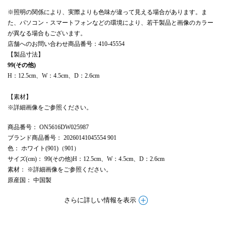
※照明の関係により、実際よりも色味が違って見える場合があります。ま
た、パソコン・スマートフォンなどの環境により、若干製品と画像のカラー
が異なる場合もございます。
店舗へのお問い合わせ商品番号：410-45554
【製品寸法】
99(その他)
H：12.5cm、W：4.5cm、D：2.6cm
【素材】
※詳細画像をご参照ください。
商品番号
： ON5616DW025987
ブランド商品番号
： 20260141045554 901
色
： ホワイト(901)（901）
サイズ(cm)
： 99(その他)H：12.5cm、W：4.5cm、D：2.6cm
素材
： ※詳細画像をご参照ください。
原産国
： 中国製
さらに詳しい情報を表示