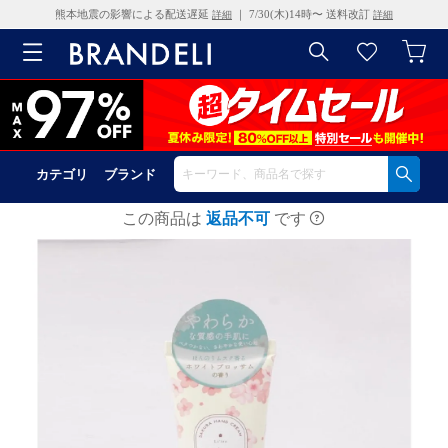
熊本地震の影響による配送遅延
｜ 7/30(木)14時〜 送料改訂
詳細
詳細
カテゴリ
ブランド
この商品は
返品不可
です