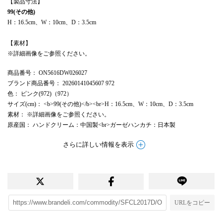
【製品寸法】
99(その他)
H：16.5cm、W：10cm、D：3.5cm
【素材】
※詳細画像をご参照ください。
商品番号
： ON5616DW026027
ブランド商品番号
： 20260141045607 972
色
： ピンク(972)（972）
サイズ(cm)
： <b>99(その他)</b><br>H：16.5cm、W：10cm、D：3.5cm
素材
： ※詳細画像をご参照ください。
原産国
： ハンドクリーム：中国製<br>ガーゼハンカチ：日本製
さらに詳しい情報を表示
URLをコピー