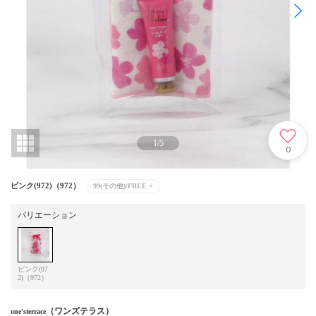
1
/
5
0
ピンク(972)（972）
99(その他)/FREE
×
バリエーション
ピンク(97
2)（972）
（ワンズテラス）
one'sterrace