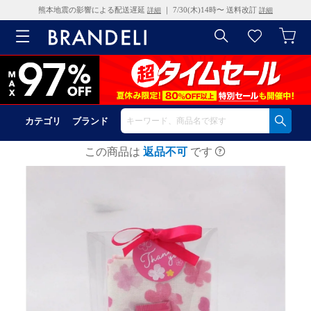
熊本地震の影響による配送遅延
｜ 7/30(木)14時〜 送料改訂
詳細
詳細
カテゴリ
ブランド
この商品は
返品不可
です