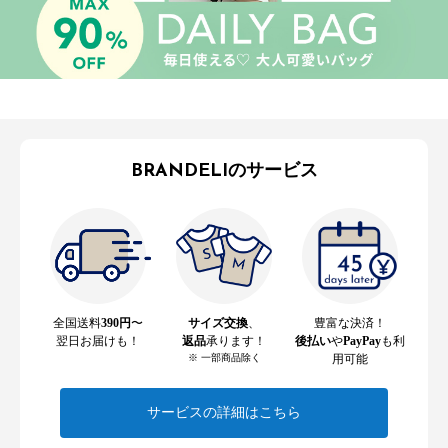
BRANDELIのサービス
全国送料
390円
〜
サイズ交換
、
豊富な決済！
翌日お届けも！
返品
承ります！
後払い
や
PayPay
も利
※ 一部商品除く
用可能
サービスの詳細はこちら