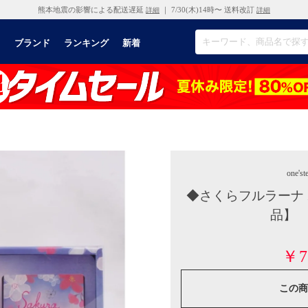
熊本地震の影響による配送遅延
｜ 7/30(木)14時〜 送料改訂
詳細
詳細
リ
ブランド
ランキング
新着
one'st
◆さくらフルラーナ
品】 
￥7
この商