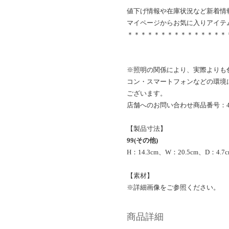
値下げ情報や在庫状況など新着情
マイページからお気に入りアイテ
＊＊＊＊＊＊＊＊＊＊＊＊＊＊＊
※照明の関係により、実際よりも
コン・スマートフォンなどの環境
ございます。
店舗へのお問い合わせ商品番号：410
【製品寸法】
99(その他)
H：14.3cm、W：20.5cm、D：4.7c
【素材】
※詳細画像をご参照ください。
商品詳細