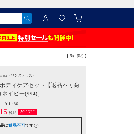
[ 前に戻る ]
errace
（ワンズテラス）
 ボディケアセット【返品不可商
（ネイビー(994)）
￥1,430
15
50%OFF
税込
品は
返品不可
です