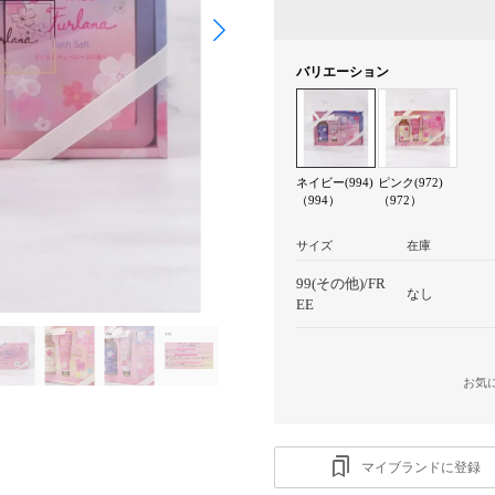
バリエーション
ネイビー(994)
ピンク(972)
（994）
（972）
サイズ
在庫
99(その他)/FR
なし
EE
お気
マイブランドに登録