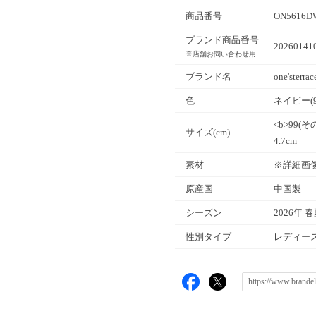
商品番号
ON5616D
ブランド商品番号
20260141
※店舗お問い合わせ用
ブランド名
one'sterrac
色
ネイビー(9
<b>99(そ
サイズ(cm)
4.7cm
素材
※詳細画
原産国
中国製
シーズン
2026年 
性別タイプ
レディー