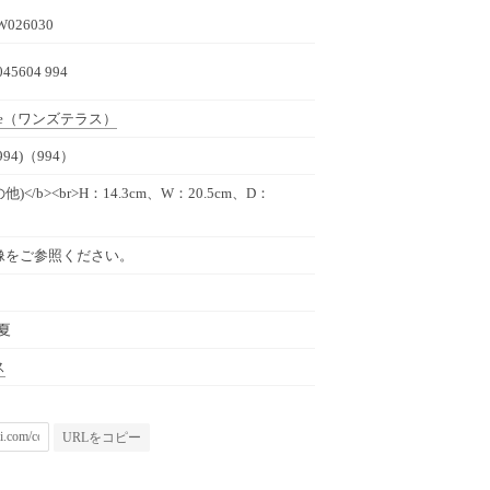
W026030
045604 994
e
（ワンズテラス）
94)（994）
の他)</b><br>H：14.3cm、W：20.5cm、D：
像をご参照ください。
春夏
ス
URLをコピー