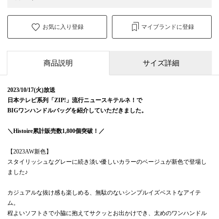
お気に入り登録
マイブランドに登録
商品説明
サイズ詳細
2023/10/17(火)放送
日本テレビ系列「ZIP!」流行ニュースキテルネ！で
BIGワンハンドルバッグを紹介していただきました。
＼Histoire累計販売数1,800個突破！／
【2023AW新色】
スタイリッシュなグレーに続き淡い優しいカラーのベージュが新色で登場し
ました♪
カジュアルな抜け感も楽しめる、無駄のないシンプルイズベストなアイテ
ム。
程よいソフトさで小脇に抱えてサクッとお出かけでき、太めのワンハンドル