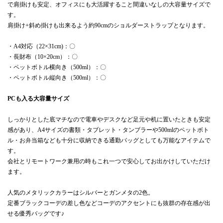
で肩掛けも安定、オフィスにも大活躍すること間違いなしの大容量サイズで
す。
肩掛け+斜め掛けも出来るよう約90cmのショルダーストラップとなります。
・A4対応（22×31cm)：〇
・長財布（10×20cm）：〇
・ペットボトル横向き（500ml）：〇
・ペットボトル縦向き（500ml）：〇
PCも入る大容量サイズ
しっかりとした底マチなので電車やデスクなど足元や机に置いたときも安定
感があり、A4サイズの書類・タブレット・タンブラーや500mlのペットボト
ル・お弁当箱なども十分に収納できる通勤バッグとしても万能なアイテムで
す。
会社とリモートワーク兼用の時もこれ一つで安心してお出かけしていただけ
ます。
人気のメタリックカラーはシルバーとガンメタの2色。
定番ブラックコーデの差し色などコーデのアクセントにも抜群の存在感が出
せる優秀バッグです♪