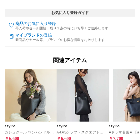
お気に入り登録ガイド
商品
のお気に入り登録
再入荷やセール開始、残り１点の時にいち早くご連絡します
マイブランド
の登録
新商品やセール等、ブランドのお得な情報をお送りします
関連アイテム
styiro
styiro
styiro
カシュクール ワンハンドルバッグ Lサイズ（ブラック）
A4対応 ソフトスクエアトートバッグ（ブラック）
￥6,600
￥6,600
￥7,700