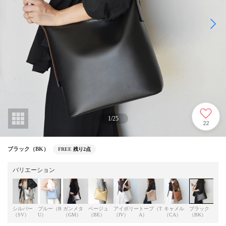
1
/
25
22
ブラック（BK）
FREE
残り2点
バリエーション
シルバー
ブルー（B
ガンメタ
ベージュ
アイボリー
トープ（T
キャメル
ブラック
グレ
（SV）
U）
（GM）
（BE）
（IV）
A）
（CA）
（BK）
Y）