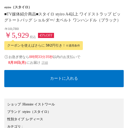
（スタイロ）
styiro
■TV媒体紹介商品■スタイロ styiro A4以上 ワイドストラップ ビッ
グトートバッグ ショルダー/ 太ベルト ワンハンドル（ブラック）
￥10,780
￥5,929
45%OFF
税込
クーポンを使えばさらに
592
円引き！
※適用条件
お急ぎ便なら
8時間33分35秒
以内
のお支払いで
8月10日(月)
にお届け
詳細
カートに入れる
ショップ
:
Histoire イストワール
ブランド
:
styiro
（スタイロ）
性別タイプ
:
レディース
カテゴリ
: