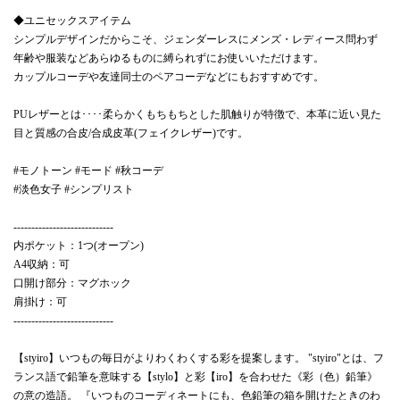
◆ユニセックスアイテム
シンプルデザインだからこそ、ジェンダーレスにメンズ・レディース問わず
年齢や服装などあらゆるものに縛られずにお使いいただけます。
カップルコーデや友達同士のペアコーデなどにもおすすめです。
PUレザーとは････柔らかくもちもちとした肌触りが特徴で、本革に近い見た
目と質感の合皮/合成皮革(フェイクレザー)です。
#モノトーン #モード #秋コーデ
#淡色女子 #シンプリスト
----------------------------
内ポケット：1つ(オープン)
A4収納：可
口開け部分：マグホック
肩掛け：可
----------------------------
【styiro】いつもの毎日がよりわくわくする彩を提案します。 "styiro"とは、フ
ランス語で鉛筆を意味する【stylo】と彩【iro】を合わせた《彩（色）鉛筆》
の意の造語。 『いつものコーディネートにも、色鉛筆の箱を開けたときのわ