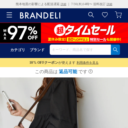
熊本地震の影響による配送遅延
｜ 7/30(木)14時〜 送料改訂
詳細
詳細
カテゴリ
ブランド
10% OFF
クーポン
が使えます
利用条件を見る
この商品は
返品可能
です