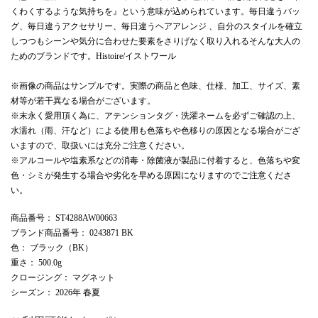
くわくするような気持ちを』という意味が込められています。毎日違うバッ
グ、毎日違うアクセサリー、毎日違うヘアアレンジ 、自分のスタイルを確立
しつつもシーンや気分に合わせた要素をさりげなく取り入れるそんな大人の
ためのブランドです。Histoire/イストワール
※画像の商品はサンプルです。実際の商品と色味、仕様、加工、サイズ、素
材等が若干異なる場合がございます。
※末永く愛用頂く為に、アテンションタグ・洗濯ネームを必ずご確認の上、
水濡れ（雨、汗など）による使用も色落ちや色移りの原因となる場合がござ
いますので、取扱いには充分ご注意ください。
※アルコールや塩素系などの消毒・除菌液が製品に付着すると、色落ちや変
色・シミが発生する場合や劣化を早める原因になりますのでご注意くださ
い。
商品番号
： ST4288AW00663
ブランド商品番号
： 0243871 BK
色
： ブラック（BK）
重さ
： 500.0g
クロージング
： マグネット
シーズン
： 2026年 春夏