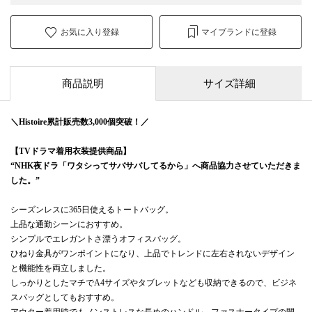
お気に入り登録
マイブランドに登録
商品説明
サイズ詳細
＼Histoire累計販売数3,000個突破！／
【TVドラマ着用衣装提供商品】
“NHK夜ドラ「ワタシってサバサバしてるから」へ商品協力させていただきま
した。”
シーズンレスに365日使えるトートバッグ。
上品な通勤シーンにおすすめ。
シンプルでエレガントさ漂うオフィスバッグ。
ひねり金具がワンポイントになり、上品でトレンドに左右されないデザイン
と機能性を両立しました。
しっかりとしたマチでA4サイズやタブレットなども収納できるので、ビジネ
スバッグとしてもおすすめ。
アウター着用時でもノンストレスな長めのハンドル、ファスナータイプの開