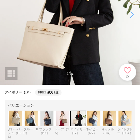
1
/
32
27
アイボリー（IV）
FREE
残り2点
バリエーション
グレーベー
ブルー（B
ブラック
トープ（T
アイボリー
ネイビー
キャメル
ライトグレ
グレ
ジュ（GB
U）
（BK）
A）
（IV）
（NV）
（CA）
ー（LGY）
クス
E）
MIX