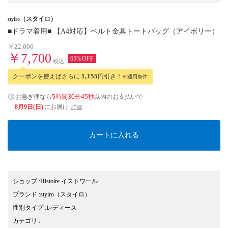
（スタイロ）
styiro
■ドラマ着用■ 【A4対応】ベルト金具トートバッグ（アイボリー）
￥22,000
￥7,700
65%OFF
税込
クーポンを使えばさらに
1,155
円引き！
※適用条件
お急ぎ便なら
5時間30分44秒
以内
のお支払いで
8月9日(日)
にお届け
詳細
カートに入れる
ショップ
:
Histoire イストワール
ブランド
:
styiro
（スタイロ）
性別タイプ
:
レディース
カテゴリ
: