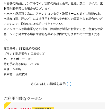
※画像の商品はサンプルです。実際の商品と色味、仕様、加工、サイズ、素
材等が若干異なる場合がございます。
※末永く愛用頂く為に、アテンションタグ・洗濯ネームを必ずご確認の上、
水濡れ（雨、汗など）による使用も色落ちや色移りの原因となる場合がござ
いますので、取扱いには充分ご注意ください。
※アルコールや塩素系などの消毒・除菌液が製品に付着すると、色落ちや変
色・シミが発生する場合や劣化を早める原因になりますのでご注意くださ
い。
商品番号
： ST4288AW00695
ブランド商品番号
： 0340191 IV
色
： アイボリー（IV）
持ち手の高さ(cm)
： 23.0cm
重さ
： 550.0g
表素材
： 合成皮革
さらに詳しい情報を表示
ご利用可能なクーポン