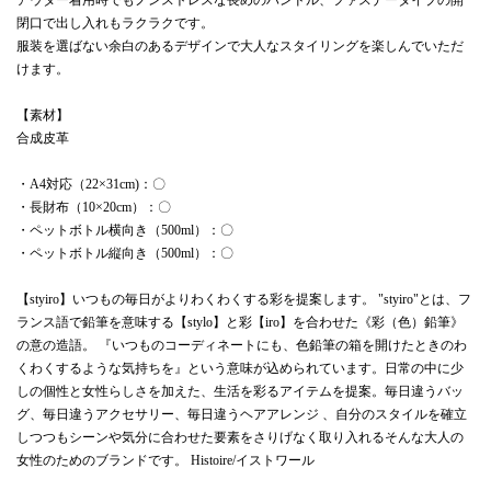
閉口で出し入れもラクラクです。
服装を選ばない余白のあるデザインで大人なスタイリングを楽しんでいただ
けます。
【素材】
合成皮革
・A4対応（22×31cm)：〇
・長財布（10×20cm）：〇
・ペットボトル横向き（500ml）：〇
・ペットボトル縦向き（500ml）：〇
【styiro】いつもの毎日がよりわくわくする彩を提案します。 "styiro"とは、フ
ランス語で鉛筆を意味する【stylo】と彩【iro】を合わせた《彩（色）鉛筆》
の意の造語。 『いつものコーディネートにも、色鉛筆の箱を開けたときのわ
くわくするような気持ちを』という意味が込められています。日常の中に少
しの個性と女性らしさを加えた、生活を彩るアイテムを提案。毎日違うバッ
グ、毎日違うアクセサリー、毎日違うヘアアレンジ 、自分のスタイルを確立
しつつもシーンや気分に合わせた要素をさりげなく取り入れるそんな大人の
女性のためのブランドです。 Histoire/イストワール