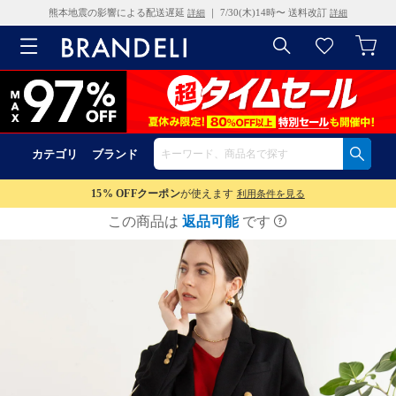
熊本地震の影響による配送遅延
｜ 7/30(木)14時〜 送料改訂
詳細
詳細
カテゴリ
ブランド
15% OFF
クーポン
が使えます
利用条件を見る
この商品は
返品可能
です