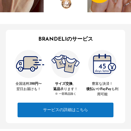
BRANDELIのサービス
全国送料
390円
〜
サイズ交換
、
豊富な決済！
翌日お届けも！
返品
承ります！
後払い
や
PayPay
も利
※ 一部商品除く
用可能
サービスの詳細はこちら