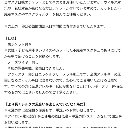
当マスクは咳エチケットとしてそのままお使いいただけますが、ウィルス対
策や、花粉対策が気になる方はポケットが付いていますので、カットした不
織布マスクやマスクフィルターを挟んでご使用ください。
※売上の一部は公益財団法人日本財団に寄付させていただきます。
【仕様】
・裏ポケット付き
※女性・子ども用小さいサイズやカットした不織布マスクを三つ折りにして
から中で広げることをお勧めします。
・ノーズワイヤー無し
・耳紐の調整可能。交換はできません。
・アジャスター部分はニッケルフリーメッキ加工です。金属アレルギーの原
因となるニッケルをほぼ含まないので、安心してご使用いただける仕様で
す。すべての方に金属アレルギー反応が出ないこと(アレルギーフリー)を保証
するものではございませんのでご了承ください。
【より長くシルクの風合いを楽しんでいただく為に】
※洗濯の際は洗濯機を使用せず、手洗いをお願い致します。
※アイロン(電化製品)をご使用の際は低温～中温の間(スチームなし)で設定を
お願い致します。