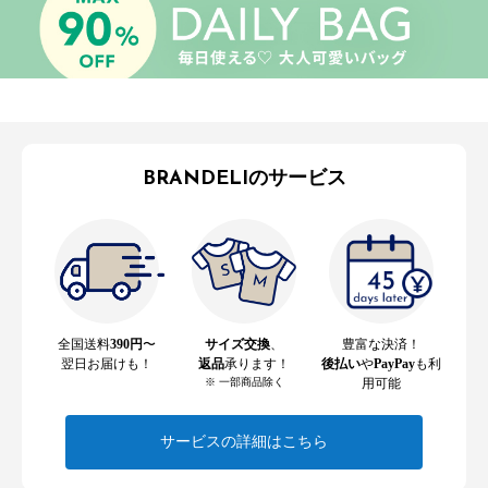
BRANDELIのサービス
全国送料
390円
〜
サイズ交換
、
豊富な決済！
翌日お届けも！
返品
承ります！
後払い
や
PayPay
も利
※ 一部商品除く
用可能
サービスの詳細はこちら