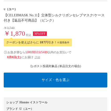
（ユー）
U
【CELEBMASK No.11】立体型シルクリボンセレブマスク/ケース
付き【返品不可商品】（ピンク）
￥3,740
￥1,870
50%OFF
税込
クーポンを使えばさらに
187
円引き！
※適用条件
お急ぎ便なら
10時間02分53秒
以内
のお支払いで
8月8日(土)
にお届け
詳細
ポスト投函対象品 (単品注文の場合)
サイズ・色を選ぶ
ショップ
:
Histoire イストワール
ブランド
:
U
（ユー）