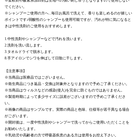
※柔軟剤や酸素系漂白剤は生地への強い刺しゅうとなりますので使用しない
でください。
※シャンプーご使用の方へ...毎日お風呂で洗えて、香りも楽しめるのが嬉しい
ポイントです♪弱酸性のシャンプーも使用可能ですが、汚れが特に気になると
きは中性洗剤のご使用をおすすめします。
1.中性洗剤やシャンプーなどで汚れを洗います。
2.洗剤を洗い流します。
3.タオルドライで脱水します。
8.手アイロンでシワを伸ばして日陰に干します。
【注意事項】
※当商品は医療品ではございません。
※衛生商品につき返品・交換は対象外となりますので予めご了承ください。
※当商品はウィルスなどの感染(侵入)を完全に防ぐものではありません。
※製造時期によって多少サイズに誤差がございますので予めご了承くださ
い。
※画像の商品はサンプルです。実際の商品と色味、仕様等が若干異なる場合
がございます。
※開封後は、一度中性洗剤やシャンプーで洗ってからご使用いただくことを
お勧めいたします。
※乳幼児や高齢者の方で呼吸器疾患のある方は使用をお控え下さい。