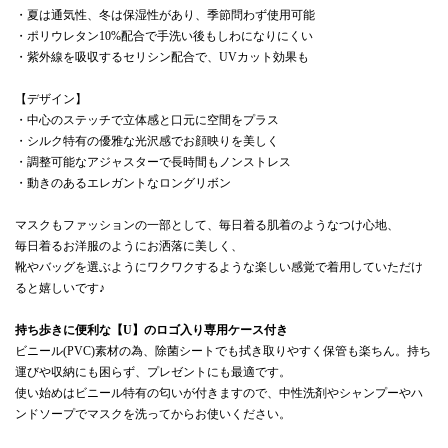
・夏は通気性、冬は保湿性があり、季節問わず使用可能
・ポリウレタン10%配合で手洗い後もしわになりにくい
・紫外線を吸収するセリシン配合で、UVカット効果も
【デザイン】
・中心のステッチで立体感と口元に空間をプラス
・シルク特有の優雅な光沢感でお顔映りを美しく
・調整可能なアジャスターで長時間もノンストレス
・動きのあるエレガントなロングリボン
マスクもファッションの一部として、毎日着る肌着のようなつけ心地、
毎日着るお洋服のようにお洒落に美しく、
靴やバッグを選ぶようにワクワクするような楽しい感覚で着用していただけ
ると嬉しいです♪
持ち歩きに便利な【U】のロゴ入り専用ケース付き
ビニール(PVC)素材の為、除菌シートでも拭き取りやすく保管も楽ちん。持ち
運びや収納にも困らず、プレゼントにも最適です。
使い始めはビニール特有の匂いが付きますので、中性洗剤やシャンプーやハ
ンドソープでマスクを洗ってからお使いください。