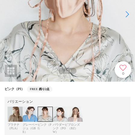
1
/
23
0
ピンク（PI）
FREE
残り2点
バリエーション
プラチナ
グレーベー
ピンク（P
パウダーピ
ブロンズ
（PLA）
ジュ（GB
I）
ンク（PO
（BZ）
E）
W）