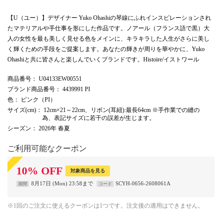
【U（ユー）】デザイナー Yuko Ohashiの琴線にふれインスピレーションされ
たマテリアルや手仕事を形にした作品です。ノアール（フランス語で黒）大
人の女性を最も美しく見せる色をメインに、キラキラした人生がさらに美し
く輝くための手段をご提案します。あなたの輝きが周りを華やかに、Yuko
Ohashiと共に皆さんと楽しんでいくブランドです。Histoire/イストワール
商品番号
： U04133EW00551
ブランド商品番号
： 4439991 PI
色
： ピンク（PI）
サイズ(cm)
： 12cm×21～22cm、リボン(耳紐):最長64cm ※手作業での縫の
為、表記サイズに若干の誤差が生じます。
シーズン
： 2026年 春夏
ご利用可能なクーポン
10
%
OFF
対象商品を見る
8月17日 (Mon) 23:58まで
SCYH-0656-2608061A
期間
コード
※1回のご注文に使えるクーポンは1つです。注文後の適用はできません。