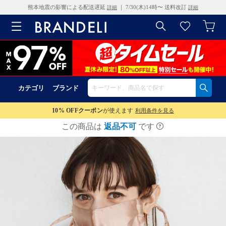
熊本地震の影響による配送遅延
｜ 7/30(木)14時〜 送料改訂
詳細
詳細
カテゴリ
ブランド
10% OFF
クーポン
が使えます
利用条件を見る
この商品は
返品不可
です