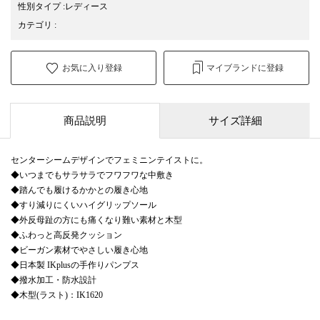
性別タイプ
:
レディース
カテゴリ
:
お気に入り登録
マイブランドに登録
商品説明
サイズ詳細
センターシームデザインでフェミニンテイストに。
◆いつまでもサラサラでフワフワな中敷き
◆踏んでも履けるかかとの履き心地
◆すり減りにくいハイグリップソール
◆外反母趾の方にも痛くなり難い素材と木型
◆ふわっと高反発クッション
◆ビーガン素材でやさしい履き心地
◆日本製 IKplusの手作りパンプス
◆撥水加工・防水設計
◆木型(ラスト)：IK1620