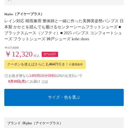
ド）
（アイケープラス）
IKplus
レイン対応 晴雨兼用 整体師と一緒に作った美脚美姿勢パンプス 日
本製 かかとを踏んでも履けるセンターシームフラットシューズ ■
ブラックスムース（ソフティ）■ 2025 パンプス コンフォートシュ
ーズ フラットシューズ 神戸シューズ kobe shoes
￥17,600
￥12,320
30%OFF
税込
クーポンを使えばさらに
2,464
円引き！
※適用条件
お急ぎ便なら
14時間16分07秒
以内
のお支払いで
8月10日(月)
にお届け
詳細
サイズ・色を選ぶ
ブランド
:
IKplus
（アイケープラス）