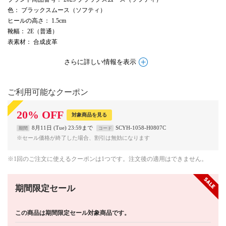
色
： ブラックスムース（ソフティ）
ヒールの高さ
： 1.5cm
靴幅
： 2E（普通）
表素材
： 合成皮革
さらに詳しい情報を表示
ご利用可能なクーポン
20
%
OFF
対象商品を見る
8月11日 (Tue) 23:59まで
SCYH-1058-H0807C
期間
コード
※セール価格が終了した場合、割引は無効になります
※1回のご注文に使えるクーポンは1つです。注文後の適用はできません。
期間限定セール
この商品は期間限定セール対象商品です。