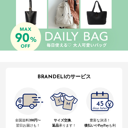
BRANDELIのサービス
全国送料
390円
〜
サイズ交換
、
豊富な決済！
翌日お届けも！
返品
承ります！
後払い
や
PayPay
も利