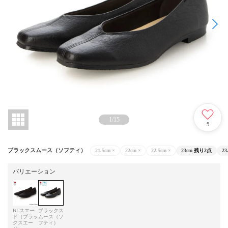
1
/
15
5
ブラックスムース（ソフティ）
21.5cm
×
22cm
×
22.5cm
×
23cm
残り2点
23
バリエーション
BLスエー
ブラックス
ド（ブラッ
ムース（ソ
クスエー
フティ）