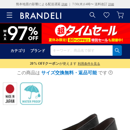
熊本地震の影響による配送遅延
｜ 7/30(木)14時〜 送料改訂
詳細
詳細
カテゴリ
ブランド
20% OFF
クーポン
が使えます
利用条件を見る
この商品は
サイズ交換無料・返品可能
です