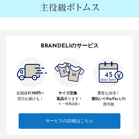
BRANDELIのサービス
全国送料
390円
〜
サイズ交換
、
豊富な決済！
翌日お届けも！
返品
承ります！
後払い
や
PayPay
も利
※ 一部商品除く
用可能
サービスの詳細はこちら