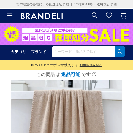
熊本地震の影響による配送遅延
｜ 7/30(木)14時〜 送料改訂
詳細
詳細
カテゴリ
ブランド
10% OFF
クーポン
が使えます
利用条件を見る
この商品は
返品可能
です