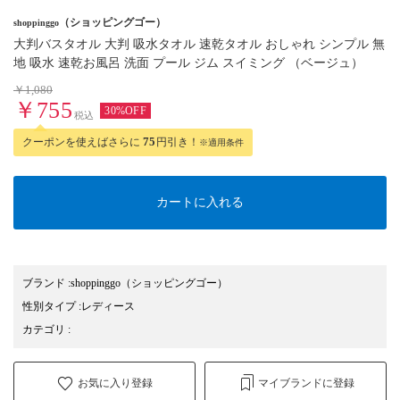
（ショッピングゴー）
shoppinggo
大判バスタオル 大判 吸水タオル 速乾タオル おしゃれ シンプル 無
地 吸水 速乾お風呂 洗面 プール ジム スイミング （ベージュ）
￥1,080
￥755
30%OFF
税込
クーポンを使えばさらに
75
円引き！
※適用条件
カートに入れる
ブランド
:
shoppinggo
（ショッピングゴー）
性別タイプ
:
レディース
カテゴリ
:
お気に入り登録
マイブランドに登録