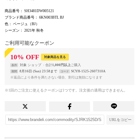
商品番号
： SH3481DW005121
ブランド商品番号
： 6KN003BTL BJ
色
： ベージュ（BJ）
シーズン
： 2021年 秋冬
ご利用可能なクーポン
10
%
OFF
対象商品を見る
対象
ショップ
合計
1,000円以上
条件
8月16日 (Sun) 23:58まで
SCYH-1525-2607310A
期間
コード
※返品により条件を満たさない場合、割引は無効になります
※1回のご注文に使えるクーポンは1つです。注文後の適用はできません。
URLをコピー