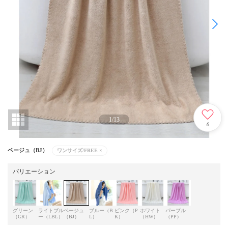
1
/
13
6
ベージュ（BJ）
ワンサイズ/FREE
×
バリエーション
グリーン
ライトブル
ベージュ
ブルー（B
ピンク（P
ホワイト
パープル
（GR）
ー（LBL）
（BJ）
L）
K）
（HW）
（PP）