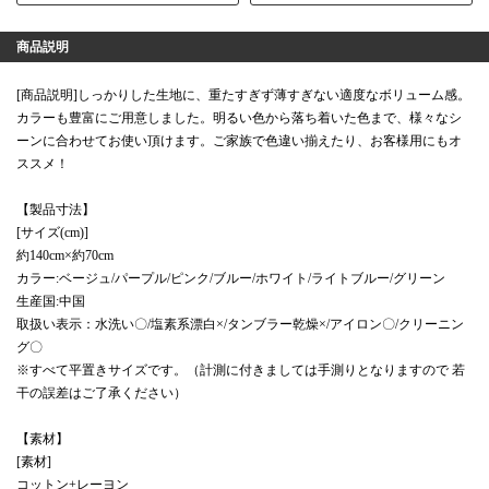
商品説明
[商品説明]しっかりした生地に、重たすぎず薄すぎない適度なボリューム感。
カラーも豊富にご用意しました。明るい色から落ち着いた色まで、様々なシ
ーンに合わせてお使い頂けます。ご家族で色違い揃えたり、お客様用にもオ
ススメ！
【製品寸法】
[サイズ(cm)]
約140cm×約70cm
カラー:ベージュ/パープル/ピンク/ブルー/ホワイト/ライトブルー/グリーン
生産国:中国
取扱い表示：水洗い〇/塩素系漂白×/タンブラー乾燥×/アイロン〇/クリーニン
グ〇
※すべて平置きサイズです。（計測に付きましては手測りとなりますので 若
干の誤差はご了承ください）
【素材】
[素材]
コットン+レーヨン