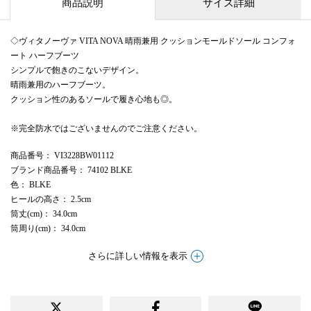
商品説明
サイズ詳細
◇ヴィタノーヴァ VITA NOVA 晴雨兼用 クッションモールドソール コンフォ
ート ハーフブーツ
シンプルで飽きのこないデザイン。
晴雨兼用のハーフブーツ。
クッション性のあるソールで履き心地も◎。
※完全防水ではございませんのでご注意ください。
商品番号
： VI3228BW01112
ブランド商品番号
： 74102 BLKE
色
： BLKE
ヒールの高さ
： 2.5cm
筒丈(cm)
： 34.0cm
筒周り(cm)
： 34.0cm
さらに詳しい情報を表示