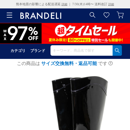
熊本地震の影響による配送遅延
｜ 7/30(木)14時〜 送料改訂
詳細
詳細
カテゴリ
ブランド
この商品は
サイズ交換無料・返品可能
です