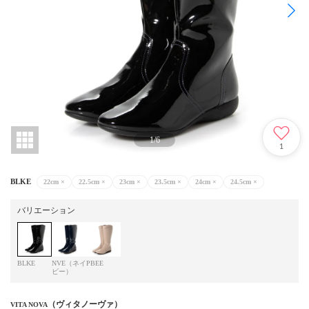
1
/
6
1
BLKE
22cm
×
22.5cm
×
23cm
×
23.5cm
×
24cm
×
24.5cm
×
バリエーション
BLKE
NVE（ネイ
PBEE
ビー）
（ヴィタノーヴァ）
VITA NOVA