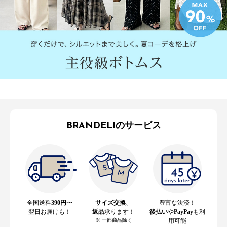
BRANDELIのサービス
全国送料
390円
〜
サイズ交換
、
豊富な決済！
翌日お届けも！
返品
承ります！
後払い
や
PayPay
も利
※ 一部商品除く
用可能