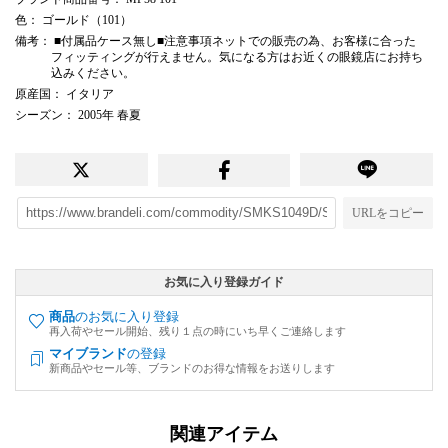
色
： ゴールド（101）
備考
： ■付属品ケース無し■注意事項ネットでの販売の為、お客様に合った
フィッティングが行えません。気になる方はお近くの眼鏡店にお持ち
込みください。
原産国
： イタリア
シーズン
： 2005年 春夏
URLをコピー
お気に入り登録ガイド
商品
のお気に入り登録
再入荷やセール開始、残り１点の時にいち早くご連絡します
マイブランド
の登録
新商品やセール等、ブランドのお得な情報をお送りします
関連アイテム