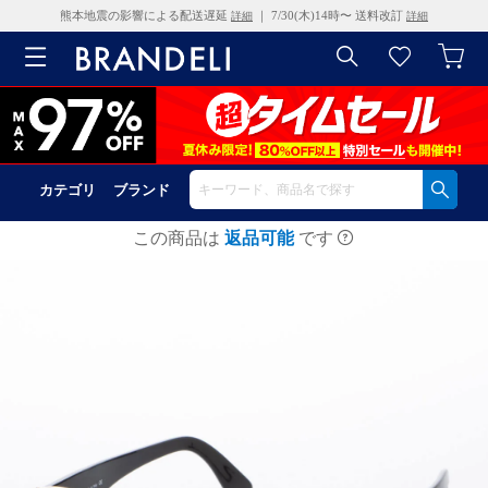
熊本地震の影響による配送遅延
｜ 7/30(木)14時〜 送料改訂
詳細
詳細
カテゴリ
ブランド
この商品は
返品可能
です