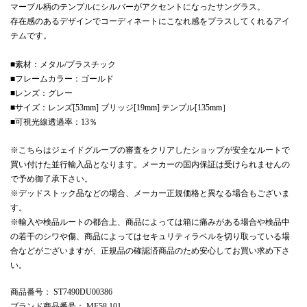
マーブル柄のテンプルにシルバーがアクセントになったサングラス。
存在感のあるデザインでコーディネートにこなれ感をプラスしてくれるアイ
テムです。
■素材：メタル/プラスチック
■フレームカラー：ゴールド
■レンズ：グレー
■サイズ：レンズ[53mm] ブリッジ[19mm] テンプル[135mm］
■可視光線透過率：13％
※こちらはジェイドグループの審査をクリアしたショップが安全なルートで
買い付けた並行輸入品となります。メーカーの国内保証は受けられませんの
で予め御了承下さい。
※デッドストック品などの場合、メーカー正規価格と異なる場合もございま
す。
※輸入や検品ルートの都合上、商品によっては箱に痛みがある場合や検品中
の若干のシワや傷、商品によってはセキュリティラベルを切り取っている場
合などがございますが、正規品の確認済商品のため安心してお買い求め下さ
い。
商品番号
： ST7490DU00386
ブランド商品番号
： MF58 101