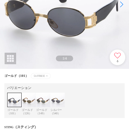
1
/
4
6
ゴールド（101）
51/FREE
×
バリエーション
ゴールド
ゴールド
ゴールド
シルバー
（101）
（126）
（149）
（540）
（スティング）
STING