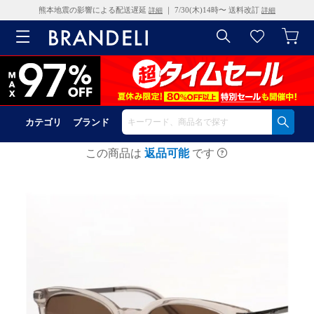
熊本地震の影響による配送遅延
｜ 7/30(木)14時〜 送料改訂
詳細
詳細
カテゴリ
ブランド
この商品は
返品可能
です