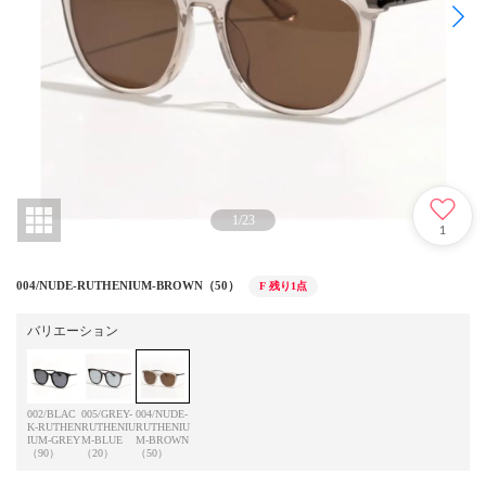
1
/
23
1
004/NUDE-RUTHENIUM-BROWN（50）
F
残り1点
バリエーション
002/BLAC
005/GREY-
004/NUDE-
K-RUTHEN
RUTHENIU
RUTHENIU
IUM-GREY
M-BLUE
M-BROWN
（90）
（20）
（50）