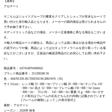
【素材】
アセテート
※こちらはジェイドグループの審査をクリアしたショップが安全なルートで
買い付けた並行輸入品となります。メーカーの国内保証は受けられませんの
で予め御了承下さい。
※デッドストック品などの場合、メーカー正規価格と異なる場合もございま
す。
※輸入や検品ルートの都合上、商品によっては箱に痛みがある場合や検品中
の若干のシワや傷、商品によってはセキュリティラベルを切り取っている場
合などがございますが、正規品の確認済商品のため安心してお買い求め下さ
い。
商品番号
： A07454DW000042
ブランド商品番号
： 351209280 50
色
： 004/NUDE-RUTHENIUM-BROWN（50）
サイズ(cm)
： レンズ幅 55 <BR><br>ブリッジ幅 20 <BR><br>テンプル 145
<BR><br>高さ 52 <BR><br>フレーム幅 150 <BR><br>(mm)
<BR><br> 55 □ 20 - 145 <BR><br>重量 31ｇ <BR><br>※サ
イズ表示はフレームの左右どちらかの内側に記載されています
(フレームの種類によってこの表示形式と
素材
： アセテート
シーズン
： 2026年 秋冬