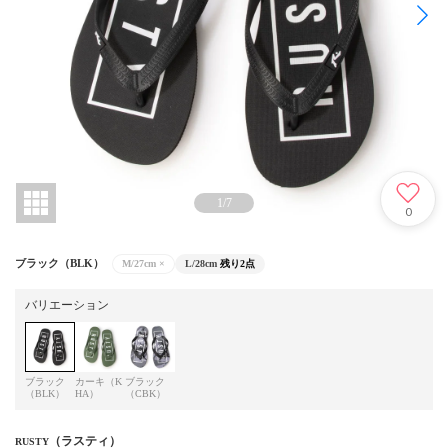
1
/
7
0
ブラック（BLK）
M/27cm
×
L/28cm
残り2点
バリエーション
ブラック
カーキ（K
ブラック
（BLK）
HA）
（CBK）
（ラスティ）
RUSTY