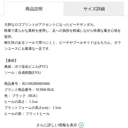
商品説明
サイズ詳細
大胆なロゴプリントがアクセントになったビーチサンダル。
軽量で柔らかな素材を使用し、足への負担を軽減しながら快適な履き心地を
提供。
耐久性のあるソールで滑りにくく、ビーチやプールサイドはもちろん、タウ
ンユースにも最適な一足です。
【素材】
鼻緒：ポリ塩化ビニル(PVC)
ソール：合成樹脂(EVA)
商品番号
： RU1992BM003660
ブランド商品番号
： 913940 BLK
色
： ブラック（BLK）
ヒールの高さ
： 1.5cm
プラットフォームの高さ(cm)
： 1.5cm
ヒールの形
： フラットヒール
さらに詳しい情報を表示