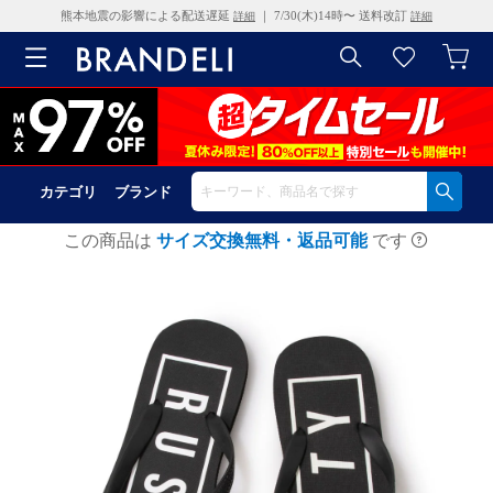
熊本地震の影響による配送遅延
｜ 7/30(木)14時〜 送料改訂
詳細
詳細
カテゴリ
ブランド
この商品は
サイズ交換無料・返品可能
です