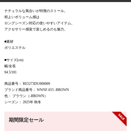
ナチュラルな風合いが特徴のストール。
程よいボリューム感は
ロングシーズン対応の使いやすいアイテム。
アクセサリー感覚で楽しめるのも魅力。
■素材
ポリエステル
■サイズ(cm)
幅/全長
94.5/181
商品番号
： RE5273DU006069
ブランド商品番号
： WWSF-015 -BROWN
色
： ブラウン（-BROWN）
シーズン
： 2025年 秋冬
期間限定セール