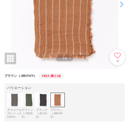
1
/
4
0
ブラウン（-BROWN）
FREE
残り1点
バリエーション
チャコール
グリーン
ブラック
ブラウン
グレー（-C
（-GREE
（-BLAC
（-BROW
GRAY）
N）
K）
N）