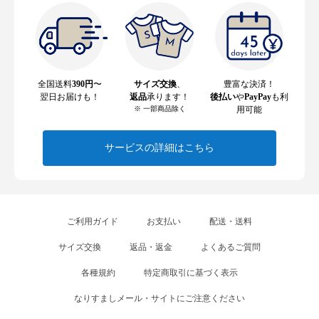
全国送料
390円
〜
サイズ交換
、
豊富な決済！
翌日お届けも！
返品
承ります！
後払い
や
PayPay
も利
※ 一部商品除く
用可能
サービスの詳細はこちら
ご利用ガイド
お支払い
配送・送料
サイズ交換
返品・返金
よくあるご質問
各種規約
特定商取引に基づく表示
なりすましメール・サイトにご注意ください