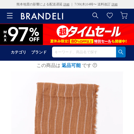
熊本地震の影響による配送遅延
｜ 7/30(木)14時〜 送料改訂
詳細
詳細
カテゴリ
ブランド
この商品は
返品可能
です