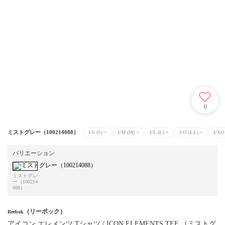
0
ミストグレー（100214088）
J/S (S)
×
J/M (M)
×
J/L (L)
×
J/O (LL)
×
J/XO
バリエーション
ミストグレ
ー（100214
088）
（リーボック）
Reebok
アイコン エレメンツ Tシャツ / ICON ELEMENTS TEE （ミストグ