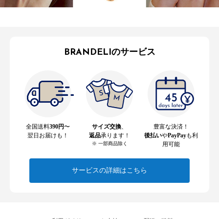
BRANDELIのサービス
全国送料
390円
〜
サイズ交換
、
豊富な決済！
翌日お届けも！
返品
承ります！
後払い
や
PayPay
も利
※ 一部商品除く
用可能
サービスの詳細はこちら