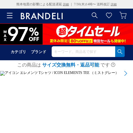
熊本地震の影響による配送遅延
｜ 7/30(木)14時〜 送料改訂
詳細
詳細
カテゴリ
ブランド
この商品は
サイズ交換無料・返品可能
です
1
/
14