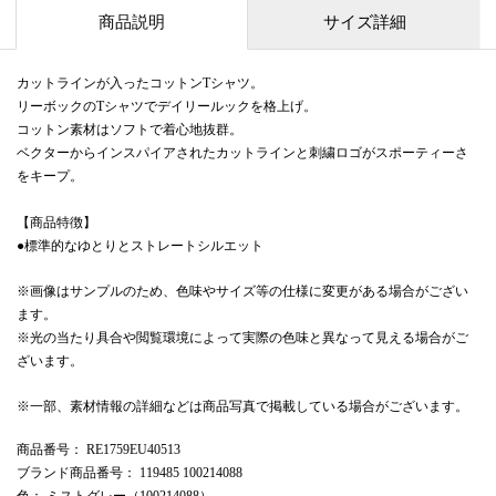
商品説明
サイズ詳細
カットラインが入ったコットンTシャツ。
リーボックのTシャツでデイリールックを格上げ。
コットン素材はソフトで着心地抜群。
ベクターからインスパイアされたカットラインと刺繍ロゴがスポーティーさ
をキープ。
【商品特徴】
●標準的なゆとりとストレートシルエット
※画像はサンプルのため、色味やサイズ等の仕様に変更がある場合がござい
ます。
※光の当たり具合や閲覧環境によって実際の色味と異なって見える場合がご
ざいます。
※一部、素材情報の詳細などは商品写真で掲載している場合がございます。
商品番号
： RE1759EU40513
ブランド商品番号
： 119485 100214088
色
： ミストグレー（100214088）