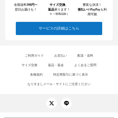
全国送料
390円
〜
サイズ交換
、
豊富な決済！
翌日お届けも！
返品
承ります！
後払い
や
PayPay
も利
※ 一部商品除く
用可能
サービスの詳細はこちら
ご利用ガイド
お支払い
配送・送料
サイズ交換
返品・返金
よくあるご質問
各種規約
特定商取引に基づく表示
なりすましメール・サイトにご注意ください