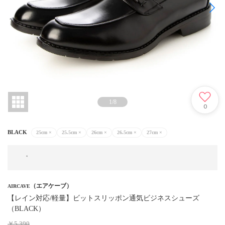
1
/
8
0
BLACK
25cm
×
25.5cm
×
26cm
×
26.5cm
×
27cm
×
（エアケーブ）
AIRCAVE
【レイン対応/軽量】ビットスリッポン通気ビジネスシューズ
（BLACK）
￥5,390