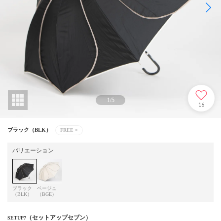
1
/
5
16
ブラック（BLK）
FREE
×
バリエーション
ブラック
ベージュ
（BLK）
（BGE）
（セットアップセブン）
SETUP7