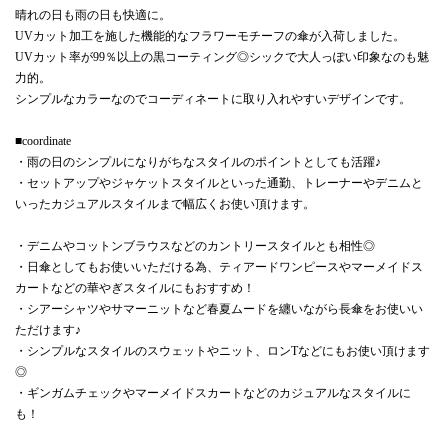
晴れの日も雨の日も快適に。
UVカット加工を施した機能的なフラワーモチーフの傘が入荷しました。
UVカット率が99％以上の黒コーティング◎シックで大人っぽい印象なのも魅
力的。
シンプルなカラーなのでコーディネートに取り入れやすいデザインです。
■coordinate
・雨の日のシンプルになりがちなスタイルのポイントとしても活躍♪
・セットアップやジャケットスタイルといった通勤、トレーナーやデニムと
いったカジュアルスタイルまで幅広くお使い頂けます。
・デニムやコットンブラウスなどのカントリースタイルとも相性◎
・日傘としてもお使いいただける為、ティアードワンピースやマーメイドス
カートなどの華やぎスタイルにもおすすめ！
・シアーシャツやサマーニットなど春夏ムードを纏いながら長傘をお使いい
ただけます♪
・シンプルなスタイルのスウェットやニット、ロンTなどにもお使い頂けます
◎
・ギンガムチェックやマーメイドスカートなどのカジュアルなスタイルに
も！