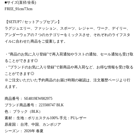
■サイズ(直径/全長)
FREE_91cm/73cm
【SETUP7 / セットアップセブン】
ラグジュエリー、ファッション、スポーツ、レジャー、ワーク、デイリー、
アンダーウェアの７つのカテゴリーをミックスさせ、それぞれのライフスタ
イルに合わせた商品をご提案します。
・“商品のお気に入り登録”で再入荷通知やラストの通知、セール通知も受け取
ることができます◎
・“ブランドのお気に入り登録”で新商品や再入荷など、お得な情報を受け取る
ことができます◎
※ご注文いただいた予約商品のお届け時期の確認は、注文履歴ページより行
えます。
商品番号
： SE4819EW002975
ブランド商品番号
： 223500747 BLK
色
： ブラック（BLK）
素材
： 生地：ポリエステル100% 手元：PUレザー
原産国
： 台湾、中国、カンボジア
シーズン
： 2026年 春夏