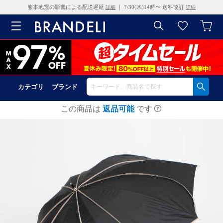
熊本地震の影響による配送遅延
｜ 7/30(木)14時〜 送料改訂
詳細
詳細
カテゴリ
ブランド
この商品は
返品可能
です