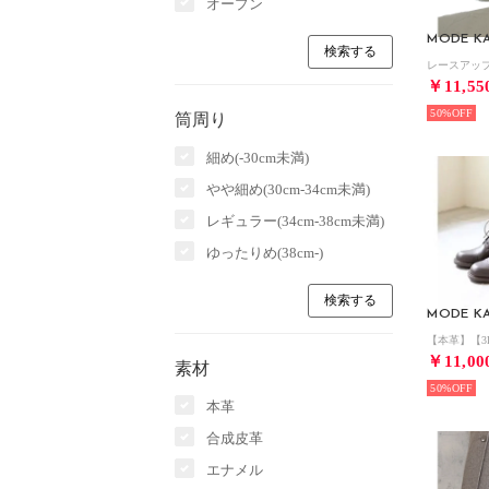
オープン
MODE KA
￥11,55
50%
筒周り
細め(-30cm未満)
やや細め(30cm-34cm未満)
レギュラー(34cm-38cm未満)
ゆったりめ(38cm-)
MODE KA
￥11,00
素材
50%
本革
合成皮革
エナメル