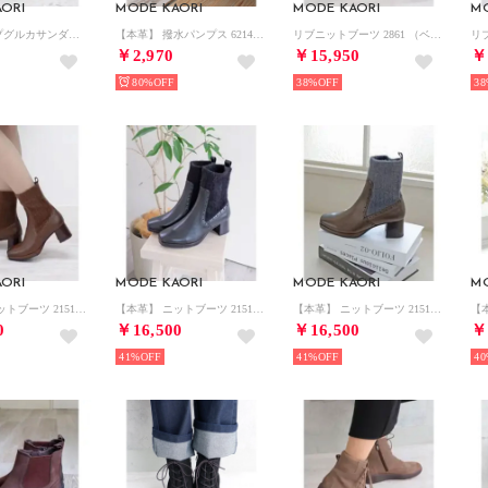
ORI
MODE KAORI
MODE KAORI
M
太ストラップグルカサンダル 7208 （イエロー）
【本革】 撥水パンプス 6214 （キャメルヒョウ）
リブニットブーツ 2861 （ベージュ）
￥2,970
￥15,950
￥
80%
38%
38
ORI
MODE KAORI
MODE KAORI
M
【本革】 ニットブーツ 21517 （ダークブラウン）
【本革】 ニットブーツ 21517 （ブラック）
【本革】 ニットブーツ 21517 （グレー）
0
￥16,500
￥16,500
￥
41%
41%
40