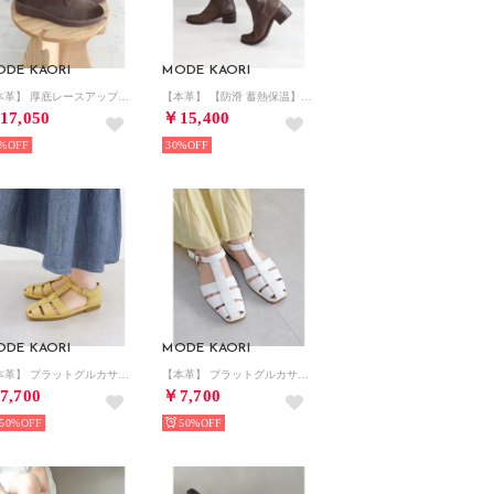
ODE KAORI
MODE KAORI
【本革】 厚底レースアップブーツ 21504 （グレー）
【本革】 【防滑 蓄熱保温】ミドルストレッチブーツ 55078 （オリーブグレー）
17,050
￥15,400
%
30%
ODE KAORI
MODE KAORI
【本革】 プラットグルカサンダル 6708 （イエロー）
【本革】 プラットグルカサンダル 6708 （ホワイト）
7,700
￥7,700
50%
50%