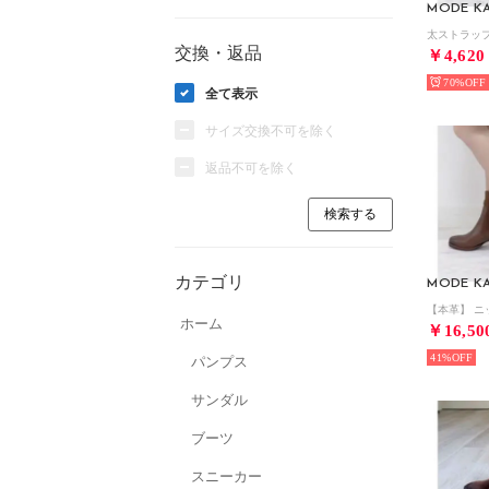
MODE KA
交換・返品
￥4,620
70%
全て表示
サイズ交換不可を除く
返品不可を除く
カテゴリ
MODE KA
ホーム
￥16,50
41%
パンプス
サンダル
ブーツ
スニーカー