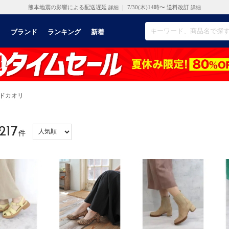
熊本地震の影響による配送遅延
｜ 7/30(木)14時〜 送料改訂
詳細
詳細
リ
ブランド
ランキング
新着
モードカオリ
217
件