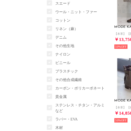
スエード
ウール・ニット・ファー
コットン
MODE KA
リネン（麻）
デニム
￥13,75
その他生地
50%
ナイロン
ビニール
プラスチック
その他合成繊維
カーボン・ポリカーボネート
貴金属
MODE KA
ステンレス・チタン・アルミ
など
￥14,85
ラバー・EVA
50%
木材