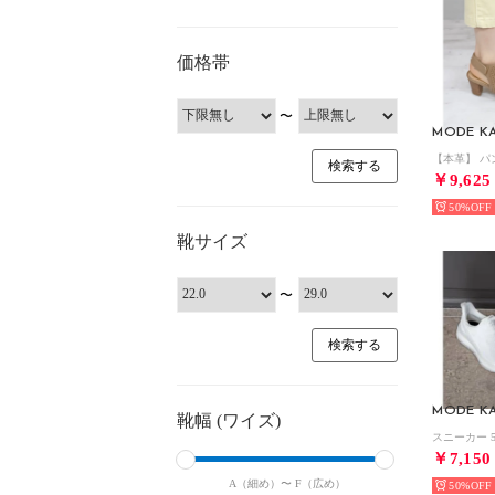
価格帯
〜
MODE KA
￥9,625
50%
靴サイズ
〜
MODE KA
靴幅 (ワイズ)
￥7,150
A（細め）〜
F（広め）
50%