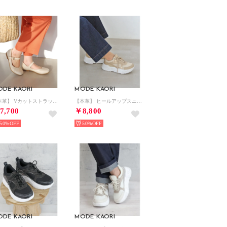
ODE KAORI
MODE KAORI
【本革】 Vカットストラップシューズ 6720 （アイボリー）
【本革】 ヒールアップスニーカー 21519 （ベージュメタリック）
7,700
￥8,800
50%
50%
ODE KAORI
MODE KAORI