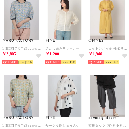
NARU FACTORY
FINE
OMNES
LIBERTY天竺(Edgar's Garden) コンパクトプルオーバー （70）
透かし編みサマーカーディガン （オフ）
コットンボイル 袖ボリュームギャザーワンピース （マスタード）
￥2,805
￥1,200
￥1,940
70%
15
84%
15
61%
15
NARU FACTORY
FINE
comoely closet
LIBERTY天竺(Edgar's Garden) コンパクトプルオーバー （63）
サークル刺しゅう綿シャツジャケット （白×ネイビー）
変形タックで作るゆるパンツ （グレー）