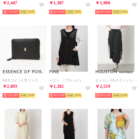
￥2,447
￥1,307
￥1,980
75%
15
82%
15
90%
15
ESSENCE OF POISON
FINE
HOUSTON woman
BOXコインL字ファスナー札入れ （BLK）
ベスト （ブラック）
ナイロンUKテクノパンツ （BK）
￥2,893
￥1,282
￥2,559
76%
15
94%
15
84%
15