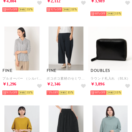
￥4,804
￥2,112
￥3,989
66%
15
92%
15
NEW
68%
15
FINE
FINE
DOUBLES
プルオーバー （シルバーグレー）
ポコポコ素材のセミワイドアンクルパンツ （ネイビー無地）
ラウンド札入れ （BLK）
￥1,296
￥2,346
￥3,896
91%
15
73%
15
60%
15