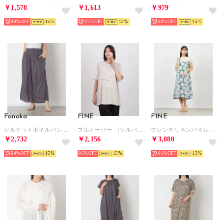
￥1,578
￥1,613
￥979
90%
15
81%
15
89%
15
Fanaka
FINE
FINE
シルケットボイルパンツ （チャコール）
プルオーバー （シルバーグレー）
フレンチリネンパネルプリントワンピース （キナリ）
￥2,732
￥2,156
￥3,080
64%
15
86%
15
81%
15