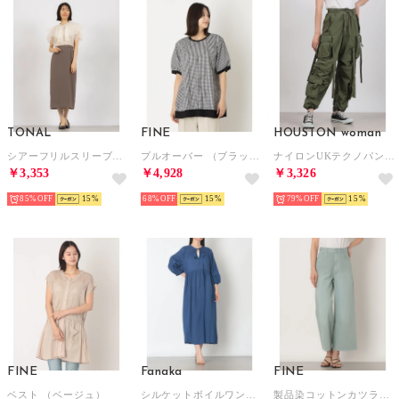
TONAL
FINE
HOUSTON woman
シアーフリルスリーブワンピース （モカ）
プルオーバー （ブラック）
ナイロンUKテクノパンツ （OL）
￥3,353
￥4,928
￥3,326
85%
15
68%
15
79%
15
FINE
Fanaka
FINE
ベスト （ベージュ）
シルケットボイルワンピース （ロイヤルブルー）
製品染コットンカツラギワイドパンツ （ブルー）