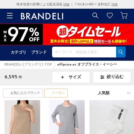
熊本地震の影響による配送遅延
｜ 7/30(木)14時〜 送料改訂
詳細
詳細
カテゴリ
ブランド
BRANDELI (ブランデリ) TOP
offprice.ec オフプライス・イーシー
6,595
絞り込む
サイズ
件
お気に入りブランド
クーポン