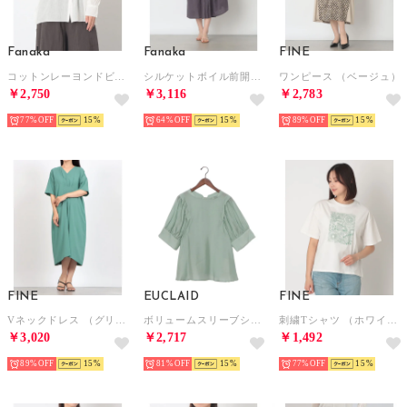
Fanaka
Fanaka
FINE
コットンレーヨンドビーブラウス （オフホワイト）
シルケットボイル前開きワンピース （チャコール）
ワンピース （ベージュ）
￥2,750
￥3,116
￥2,783
77%
15
64%
15
89%
15
FINE
EUCLAID
FINE
Vネックドレス （グリーン）
ボリュームスリーブシアーブラウス （グリーン）
刺繍Tシャツ （ホワイト×グリーン）
￥3,020
￥2,717
￥1,492
89%
15
81%
15
77%
15