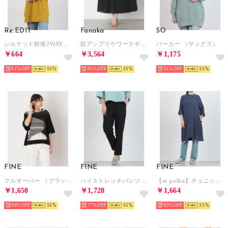
Re:EDIT
Fanaka
SO
シルケット前後2WAYチュニックTシャツ （マスタード）
総アップリケワークギャザースカート （オフブラック）
パーカー （サックス）
￥664
￥3,564
￥1,175
81%
15
83%
15
81%
15
FINE
FINE
FINE
プルオーバー （ブラック）
ハイストレッチパンツ （ブラック）
【m.polku】チュニックワンピース （ネイビー）
￥1,650
￥1,728
￥1,664
90%
15
77%
15
83%
15