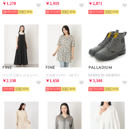
￥1,270
￥2,919
￥2,871
68%
15
72%
15
91%
15
FINE
FINE
PALLADIUM
バックリボンジャンパースカート （ブラック）
プルオーバー （オフ）
PAMPA HI MERINO （GREY）
￥2,138
￥1,650
￥3,340
76%
15
90%
15
79%
15