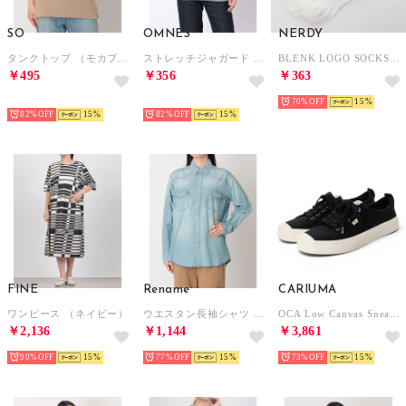
SO
OMNES
NERDY
タンクトップ （モカブラウン）
ストレッチジャガード クルーネック六分袖Tシャツ （GY2）
BLENK LOGO SOCKS （WHITE）
￥495
￥356
￥363
HOT
HOT
70%
15
82%
15
82%
15
FINE
Rename
CARIUMA
ワンピース （ネイビー）
ウエスタン長袖シャツ （インディゴ）
OCA Low Canvas Sneaker （Black）
￥2,136
￥1,144
￥3,861
90%
15
77%
15
73%
15