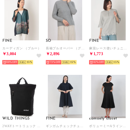
FINE
SO
FINE
カーディガン （ブルー）
長袖プルオーバー （グレー）
麻混レース使いチュニック （グレー）
￥3,004
￥2,896
￥1,773
88%
15
73%
15
82%
15
WILD THINGS
FINE
comoely closet
2WAYトートリュック （BLACK）
ギンガムチェックチュニックワンピース （ブルー黒）
ボリューミーAラインワンピース （ブラック）