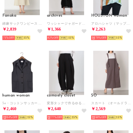
Fanaka
archives
HOUSTON woman
綿麻サックワンピース （ベージュ）
ワッシャージャガードノースリーブワンピース （BLACK）
アロハシャツ（マップ） （03）
￥2,839
￥1,366
￥2,263
71%
15
82%
15
79%
15
human woman
comoely closet
SO
5e・コットンサッカーストライプブラウス （チャコールグレー）
変形タックで作るゆるパンツ （ブラック）
スカート （オールドライラック）
￥2,460
￥2,640
￥2,569
84%
15
77%
15
60%
15