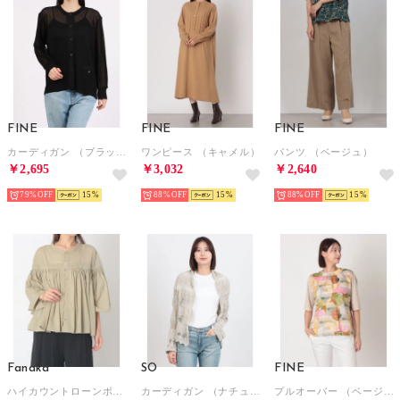
FINE
FINE
FINE
カーディガン （ブラック）
ワンピース （キャメル）
パンツ （ベージュ）
￥2,695
￥3,032
￥2,640
79%
15
88%
15
88%
15
Fanaka
SO
FINE
ハイカウントローンボリュームブラウス （L.カーキ）
カーディガン （ナチュラル）
プルオーバー （ベージュ）