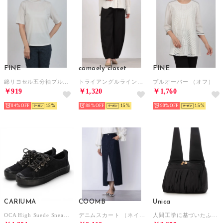
FINE
comoely closet
FINE
綿リヨセル五分袖プルオーバー （グレイッシュホワイト）
トライアングルラインバルーンパンツ （ブラック）
プルオーバー （オフ）
￥919
￥1,320
￥1,760
84%
15
88%
15
90%
15
CARIUMA
COOMB
Unica
OCA High Suede Sneaker （All Black）
デニムスカート （ネイビー）
人間工学に基づいたふんわりギャザー軽量ショルダーバッグ （ブラック）