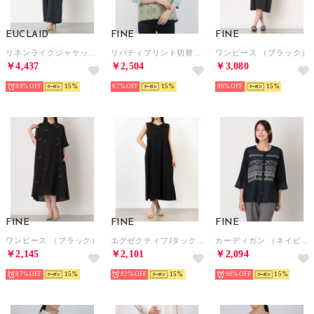
EUCLAID
FINE
FINE
リネンライクジャケット&オールインワン （ネイビー）
リバティプリント切替Tシャツ （サックス）
ワンピース （ブラック）
￥4,437
￥2,504
￥3,080
88%
15
67%
15
80%
15
FINE
FINE
FINE
ワンピース （ブラック）
エグゼクティブJタックアクセントワンピース （ブラック）
カーディガン （ネイビー）
￥2,145
￥2,101
￥2,094
87%
15
82%
15
90%
15