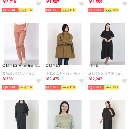
￥2,710
￥1,587
￥1,559
72%
15
83%
15
88%
15
OMNES Another Edition
OMNES
FINE
製品洗い365ツイルスキニーパンツ （レンガ）
撥水加工ナイロン モンスターオーバージャケット （カーキ）
綿100%スカラ刺しゅう涼やかワンピース （ブラック）
￥390
￥2,475
￥2,247
85%
15
70%
15
77%
15