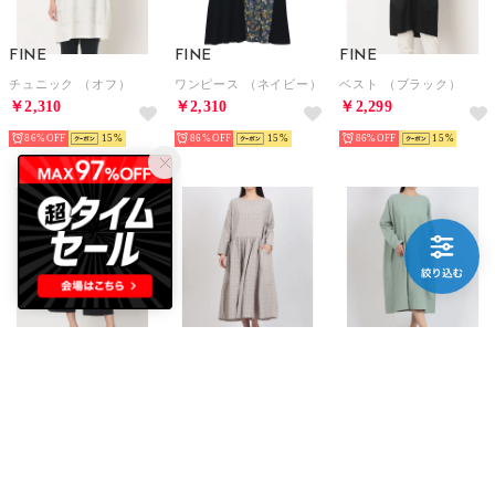
FINE
FINE
FINE
チュニック （オフ）
ワンピース （ネイビー）
ベスト （ブラック）
￥2,310
￥2,310
￥2,299
86%
15
86%
15
86%
15
FINE
SO
SO
リヨセル綿麻ワイドアンクルパンツ （ネイビー）
ワンピース （GRG*Check）
ワンピース （ミントグリーン）
￥2,329
￥2,277
￥2,277
71%
15
70%
15
70%
15