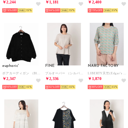
￥2,244
￥1,181
￥2,400
76%
15
84%
15
79%
15
euphoric'
FINE
NARU FACTORY
ボアカーディガン （Black）
プルオーバー （シルバーグレー）
LIBERTY天竺(Edgar's Garden) コンパクトプルオーバー （68）
￥2,347
￥2,336
￥1,870
90%
15
82%
15
80%
15