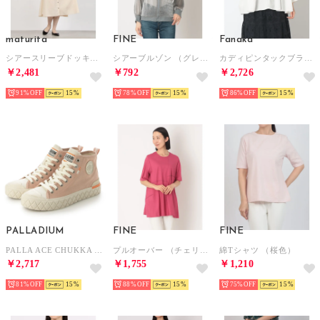
maturita
FINE
Fanaka
シアースリーブドッキングワンピース （ベージュ）
シアーブルゾン （グレー）
カディピンタックブラウス （オフホワイト）
￥2,481
￥792
￥2,726
91%
15
78%
15
86%
15
PALLADIUM
FINE
FINE
PALLA ACE CHUKKA ORG （NATURE PINK）
プルオーバー （チェリー）
綿Tシャツ （桜色）
￥2,717
￥1,755
￥1,210
81%
15
88%
15
75%
15