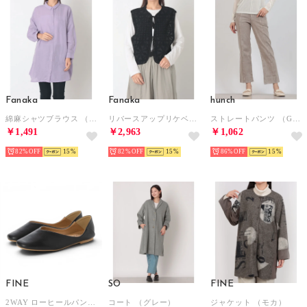
Fanaka
Fanaka
hunch
綿麻シャツブラウス （パープル）
リバースアップリケベスト （ブラック）
ストレートパンツ （GRAY BEIGE）
￥1,491
￥2,963
￥1,062
82%
15
82%
15
86%
15
FINE
SO
FINE
2WAY ローヒールパンプス （ブラック）
コート （グレー）
ジャケット （モカ）