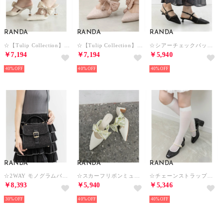
RANDA
RANDA
RANDA
☆【Tulip Collection】 2WAY チューリップリボンミュールパンプス （IVORY）
☆【Tulip Collection】 2WAY チューリップリボンミュールパンプス （PINK）
☆シアーチェックバックストラップパンプス （BLACK）
￥7,194
￥7,194
￥5,940
40%
40%
40%
RANDA
RANDA
RANDA
☆2WAY モノグラムバックルハンドバッグ （BLACK）
☆スカーフリボンミュールパンプス （IVORY）
☆チェーンストラップメリージェーンパンプス （BLACK）
￥8,393
￥5,940
￥5,346
30%
40%
40%