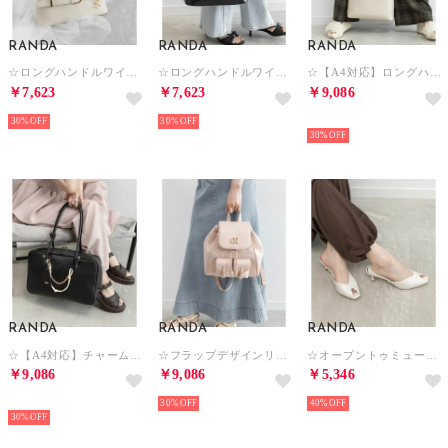
RANDA
RANDA
RANDA
☆ロングハンドルワイドショルダーバッグ （IVORY）
☆ロングハンドルワイドショルダーバッグ （BLACK）
☆【A4対応】ロングハンドルモノグラムトートバッグ （IVORY）
￥7,623
￥7,623
￥9,086
30%
30%
予約
30%
RANDA
RANDA
RANDA
☆【A4対応】チャーム付きボストントートバッグ （BLACK）
☆フラップデザインリュックバッグ （PINK）
☆オープントゥミュールサンダル （IVORY）
￥9,086
￥9,086
￥5,346
予約
30%
40%
30%