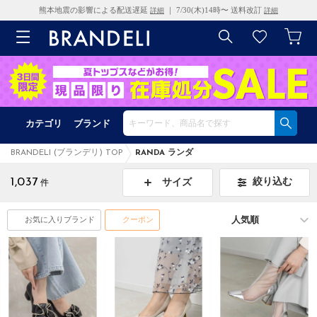
熊本地震の影響による配送遅延
｜ 7/30(木)14時〜 送料改訂
詳細
詳細
カテゴリ
ブランド
BRANDELI (ブランデリ) TOP
RANDA ランダ
1,037
絞り込む
サイズ
件
お気に入りブランド
クーポン