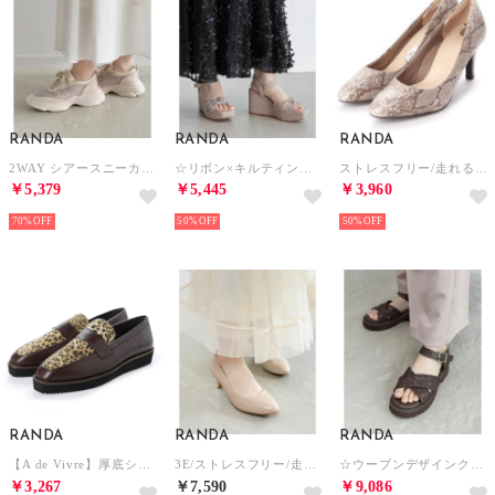
RANDA
RANDA
RANDA
2WAY シアースニーカー （IVORY）
☆リボン×キルティングウェッジサンダル （GREGE）
ストレスフリー/走れる美脚パンプス （SNAKE）
￥5,379
￥5,445
￥3,960
70%
50%
50%
RANDA
RANDA
RANDA
【A de Vivre】厚底シューズ（D.BROWN）
3E/ストレスフリー/走れる快適パンプス （BEG/ENM）
☆ウーブンデザインクロスベルトサンダル （BROWN）
￥3,267
￥7,590
￥9,086