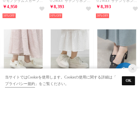
☆モノグラムスカーフバックストラップパンプス （IVORY）
☆2WAY サテンリボンロープロファイルスニーカー （GRAY）
☆2WAY サテンリボンロープロファイルスニーカー （BLACK）
￥4,950
￥8,393
￥8,393
50%
30%
30%
RANDA
RANDA
RANDA
当サイトではCookieを使用します。Cookieの使用に関する詳細は「
OK
プライバシー規約
」をご覧ください。
☆2WAY サテンリボンロープロファイルスニーカー （IVORY）
☆2WAY シアーリボンプラットフォームスニーカー （IVORY）
☆ミニリボンバックストラップパンプス （BLACK）
￥8,393
￥9,779
￥5,940
30%
30%
40%