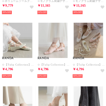
☆ボリュームソールクロスベルトスニーカー （BLACK）
☆モノグラム刺繍デザインスニーカー （BLACK）
☆モノグラム刺繍デザインスニーカー （GRAY）
￥9,779
￥11,165
￥11,165
30%
30%
30%
RANDA
RANDA
RANDA
☆【Tulip Collection】 2WAY チューリップレースアップバレエシューズ （YELLOW）
☆【Tulip Collection】 2WAY チューリップレースアップバレエシューズ （PINK）
☆【Tulip Collection】 2WAY チューリップレースアップバレエシューズ （IVORY）
￥4,796
￥4,796
￥4,796
60%
60%
60%