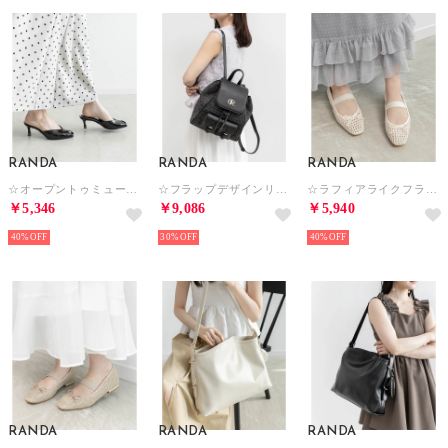
RANDA
RANDA
RANDA
☆オープントゥミュールサンダル （BLACK）
☆フラップデザインリュックバッグ （BLACK）
☆ラフィアライクフラットパンプス （IVORY）
￥5,346
￥9,086
￥5,940
40%
30%
40%
RANDA
RANDA
RANDA