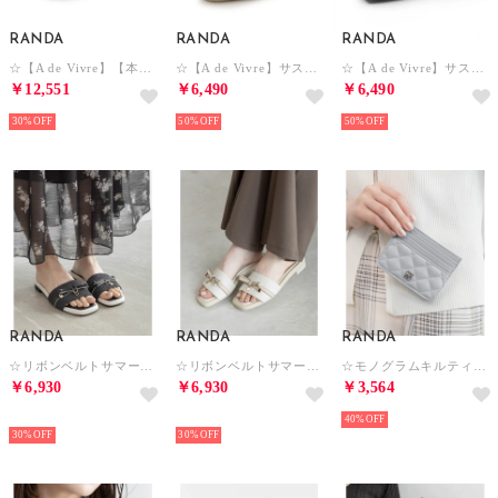
RANDA
RANDA
RANDA
☆【A de Vivre】【本革】イントレチャートレザーシューズ （BLACK）
☆【A de Vivre】サステナブル晴雨兼用スクエアトゥバレエパンプス （YELLOW）
☆【A de Vivre】サステナブル晴雨兼用スクエアトゥバレエパンプス （BLACK）
￥12,551
￥6,490
￥6,490
30%
50%
50%
RANDA
RANDA
RANDA
☆リボンベルトサマーツイードミュールサンダル （BLACK）
☆リボンベルトサマーツイードミュールサンダル （IVORY）
☆モノグラムキルティングカードケース （BLUE）
￥6,930
￥6,930
￥3,564
予約
予約
40%
30%
30%