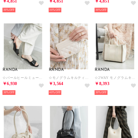
￥4,851
￥4,851
￥4,851
30%
30%
30%
RANDA
RANDA
RANDA
☆パールヒールミュールサンダル （BLACK）
☆モノグラムキルティングカードケース （IVORY）
☆2WAY モノグラムキャンバストートバッグ （CREAM）
￥6,930
￥3,564
￥8,393
30%
40%
30%