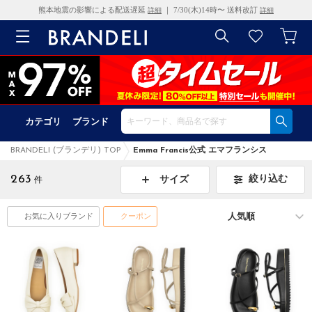
熊本地震の影響による配送遅延
｜ 7/30(木)14時〜 送料改訂
詳細
詳細
カテゴリ
ブランド
BRANDELI (ブランデリ) TOP
Emma Francis公式 エマフランシス
263
絞り込む
サイズ
件
お気に入りブランド
クーポン