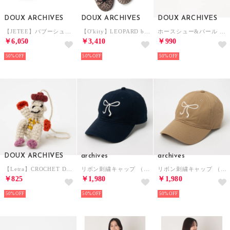
DOUX ARCHIVES
DOUX ARCHIVES
DOUX ARCHIVES
【JETEE】バブーシュローファー （BLK）
【O'kity】LEOPARD ballet shoes （PAT1）
ホースシュー&パール セットリング （GLD）
￥6,050
￥3,410
￥990
50%
50%
50%
DOUX ARCHIVES
archives
archives
【Letra】CROCHET DOLL CHARM （PAT1）
リボン刺繍キャップ （NVY）
リボン刺繍キャップ （BEG）
￥825
￥1,980
￥1,980
50%
50%
50%