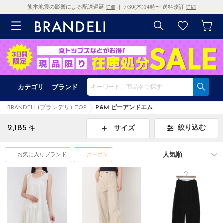
熊本地震の影響による配送遅延
｜ 7/30(木)14時〜 送料改訂
詳細
詳細
カテゴリ
ブランド
BRANDELI (ブランデリ) TOP
P&M ピーアンドエム
2,185
絞り込む
サイズ
件
お気に入りブランド
クーポン