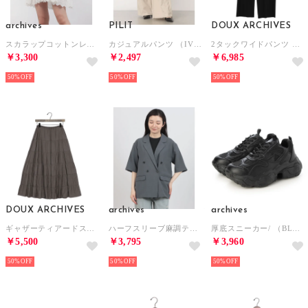
archives
PILIT
DOUX ARCHIVES
スカラップコットンレースノースリミニワンピース （OFWH）
カジュアルパンツ （IVO）
2タックワイドパンツ （BLK）
￥3,300
￥2,497
￥6,985
50%
50%
50%
DOUX ARCHIVES
archives
archives
ギャザーティアードスカート （GRY）
ハーフスリーブ麻調テーラードジャケット （GRY）
厚底スニーカー/ （BLK）
￥5,500
￥3,795
￥3,960
50%
50%
50%