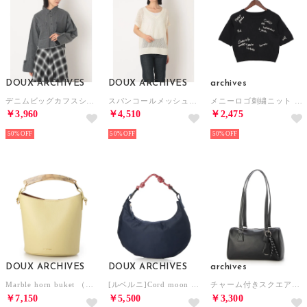
DOUX ARCHIVES
DOUX ARCHIVES
archives
デニムビッグカフスショートシャツ （GRY）
スパンコールメッシュニット （IVO）
メニーロゴ刺繍ニット （CHGY）
￥3,960
￥4,510
￥2,475
50%
50%
50%
DOUX ARCHIVES
DOUX ARCHIVES
archives
Marble horn buket （YEL）
[ルベルニ]Cord moon bag S(N) （NVY）
チャーム付きスクエアボストンバッグ （BLK）
￥7,150
￥5,500
￥3,300