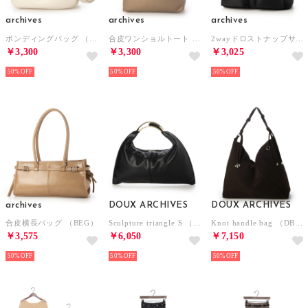
archives
archives
archives
ボンディングバッグ （IVO）
合皮ワンショルトート （GRG）
2wayドロストナップサック （BLK）
￥3,300
￥3,300
￥3,025
50%
50%
50%
archives
DOUX ARCHIVES
DOUX ARCHIVES
合皮横長バッグ （BEG）
Sculpture triangle S （BLK）
Knot handle bag （DBR）
￥3,575
￥6,050
￥7,150
50%
50%
50%