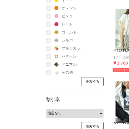
オレンジ
ピンク
レッド
ゴールド
シルバー
マルチカラー
INTERPL
パターン
￥2,780
アニマル
68%
その他
割引率
INTERPL