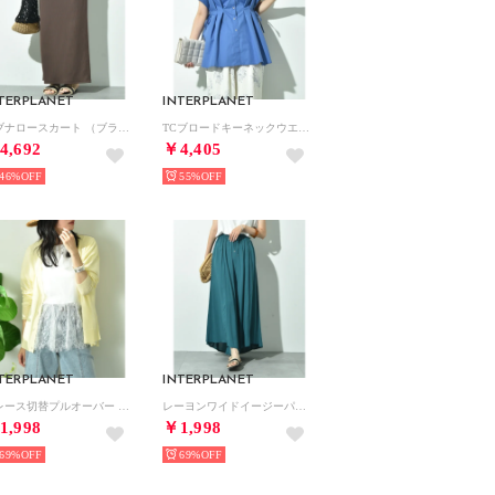
TERPLANET
INTERPLANET
リブナロースカート （ブラウン）
TCブロードキーネックウエストドロストブラウス （ブルー）
4,692
￥4,405
46%
55%
TERPLANET
INTERPLANET
裾レース切替プルオーバー （オフホワイト）
レーヨンワイドイージーパンツ （ターコイズ）
1,998
￥1,998
69%
69%