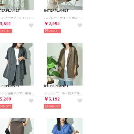
TERPLANET
INTERPLANET
デシンブーケプリントワンピース （花柄 オフホワイト）
TCブロードサイドリボンドロストブラウス （オフホワイト）
3,801
￥2,992
73%
69%
TERPLANET
INTERPLANET
サラサラ合繊ドルマン半袖ジャケット （グレー）
メッシュゴールド釦ダブルジャケット （カーキ）
5,209
￥5,192
68%
60%