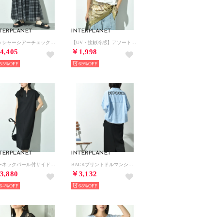
TERPLANET
INTERPLANET
ワッシャーシアーチェックスカート （チェック ブラック）
【UV・接触冷感】アソートプリントオーバーサイズTシャツ （幾何学 オフホワイト）
4,405
￥1,998
55%
69%
TERPLANET
INTERPLANET
キーネックパール付サイドスリットワンピース （ブラック）
BACKプリントドルマンシャツ （サックス）
3,880
￥3,132
64%
68%