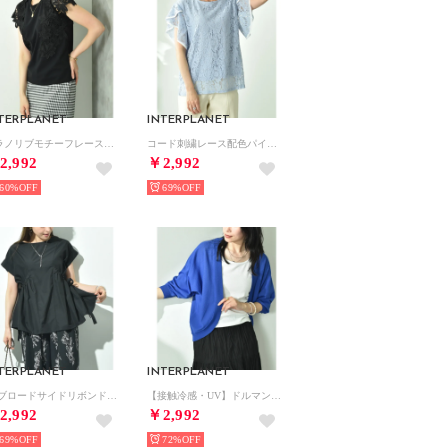
TERPLANET
INTERPLANET
ミラノリブモチーフレースプルオーバー （ブラック）
コード刺繍レース配色パイピングフリルブラウス （サックス）
2,992
￥2,992
60%
69%
TERPLANET
INTERPLANET
TCブロードサイドリボンドロストブラウス （ブラック）
【接触冷感・UV】ドルマンカーディガン （ブルー）
2,992
￥2,992
69%
72%