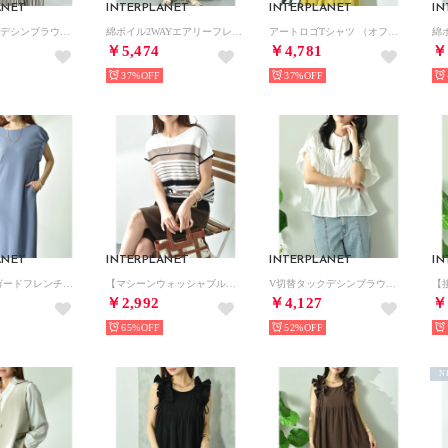
ANET
INTERPLANET
INTERPLANET
IN
V切替タックデシンブラウス （ブラック）
綿ボイル2WAYエアリーフレアーワンピース （イエロー）
アートロゴTシャツ （オフホワイト）
￥5,474
￥4,781
￥
37%
37%
ANET
INTERPLANET
INTERPLANET
IN
フクレジャガードフレンチスリーブワンピース （ブルー）
【マシーンウォッシャブル・UV・接触冷感】マルチボーダーニット （ボーダー ブラック）
V切替タックデシンブラウス （オフホワイト）
￥2,992
￥4,127
￥
65%
52%
N