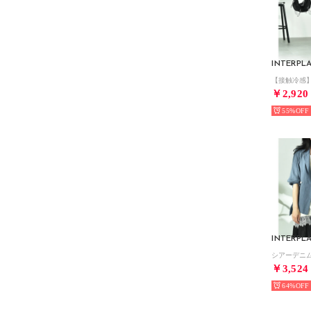
INTERPL
￥2,920
55%
INTERPL
￥3,524
64%