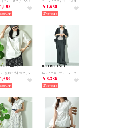
カットスムースプリーツパンツ （その他 グリーン）
ストライプジャガードメローフリル5分袖プルオーバー （サックス）
1,998
￥1,650
69%
69%
TERPLANET
INTERPLANET
【UV・接触冷感】箔プリント＆ロゴ入りTシャツ （オフホワイト）
麻ライクスラブテーラージャケット＋パンツSET （ブラック）
1,650
￥6,336
69%
55%