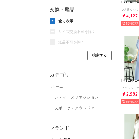
INTERPL
交換・返品
￥4,127
全て表示
52%
サイズ交換不可を除く
返品不可を除く
カテゴリ
INTERPL
ホーム
￥2,992
レディースファッション
65%
スポーツ・アウトドア
ブランド