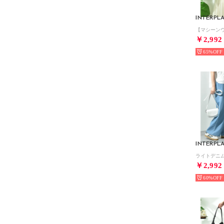
INTERPL
￥2,992
65%
INTERPL
￥2,992
60%