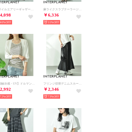
TERPLANET
INTERPLANET
綿ボイルエアリーギャザースカート （ブルー）
麻ライクスラブテーラージャケット＋パンツSET （ベージュ）
4,098
￥6,336
46%
55%
TERPLANET
INTERPLANET
【接触冷感・UV】ドルマンカーディガン （オフホワイト）
フリンジ切替デニムスカート （ブラック）
2,992
￥2,346
72%
73%
EW