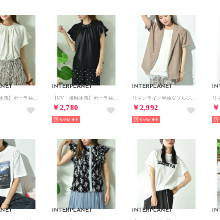
ANET
INTERPLANET
INTERPLANET
IN
【UV・接触冷感】ポーラ袖ミニパールデザイン袖フリル半袖ブラウス （オフホワイト）
【UV・接触冷感】ポーラ袖ミニパールデザイン袖フリル半袖ブラウス （ブラック）
リネンライク半袖ダブルジャケット （グレージュ）
￥2,780
￥2,992
￥
68%
65%
ANET
INTERPLANET
INTERPLANET
IN