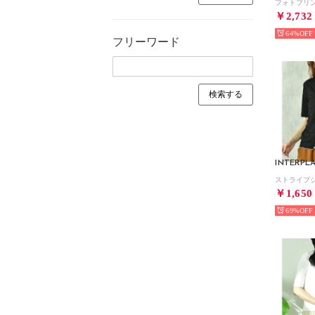
￥2,732
64%
フリーワード
INTERPL
￥1,650
69%