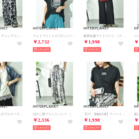
ANET
INTERPLANET
INTERPLANET
IN
【接触冷感】デシンプリントパンツ （花柄 ブラック）
フォトプリントロゴTシャツ （ブラック）
麻調合繊ワイドパンツ （ブラック）
￥2,732
￥1,998
￥
64%
69%
ANET
INTERPLANET
INTERPLANET
IN
シアーデニムダブルテーラージャケット （インディゴ）
ぼかし柄プリントパンツ （その他 ブルー）
【UV・接触冷感】アソートプリントオーバーサイズTシャツ （ブラック）
￥2,336
￥1,998
￥
64%
69%