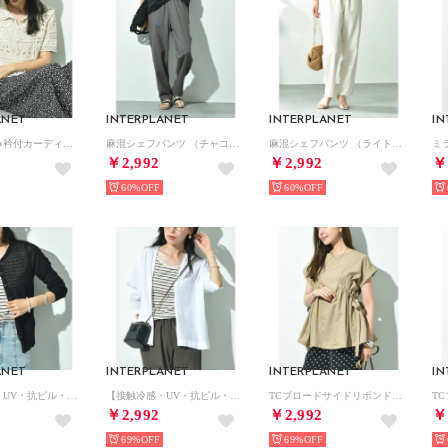
ANET
INTERPLANET
INTERPLANET
IN
クロシェ編み衿付カーディガン （アイボリー）
麻混シェフパンツ （チャコールグレー）
麻混シェフパンツ （ライトベージュ）
￥2,992
￥2,992
￥
60%
60%
ANET
INTERPLANET
INTERPLANET
IN
【接触冷感・UV・抗ピル・マシーンウォッシャブル】丸首カーディガン （ブラック）
【接触冷感・UV・抗ピル・マシーンウォッシャブル】ワイドトッパー （オフホワイト）
TCブロードサイドリボンドロストブラウス （ベージュ）
￥2,992
￥2,992
￥
69%
69%