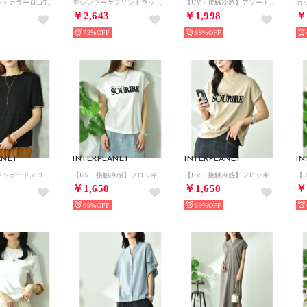
フォトプリントカラーロゴT （オフホワイト）
デシンブーケプリントラッフル袖ブラウス （花柄 ブラック）
【UV・接触冷感】アソートプリントオーバーサイズTシャツ （その他 オフホワイト）
￥2,643
￥1,998
￥
73%
69%
ANET
INTERPLANET
INTERPLANET
IN
ストライプジャガードメローフリル5分袖プルオーバー （ブラック）
【UV・接触冷感】フロッキーロゴプリントフレンチスリーブプルオーバー （オフホワイト）
【UV・接触冷感】フロッキーロゴプリントフレンチスリーブプルオーバー （ライトベージュ）
￥1,650
￥1,650
￥
69%
69%