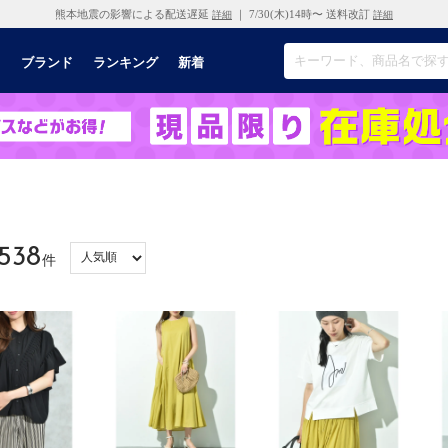
熊本地震の影響による配送遅延
｜ 7/30(木)14時〜 送料改訂
詳細
詳細
リ
ブランド
ランキング
新着
538
件