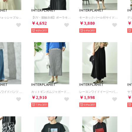
ANET
INTERPLANET
INTERPLANET
IN
【マシーンウォッシャブル・UV・接触冷感】ハーフスリーブニット （オフホワイト）
【UV・接触冷感】ポーラキーネックゴールド釦ワイドスリーブブラウス （サックス）
キーネックパール付サイドスリットワンピース （グレージュ）
￥4,692
￥3,880
￥
46%
64%
ANET
INTERPLANET
INTERPLANET
IN
ライトデニムワイドパンツ （サックス）
カットギンガムジャガードナロースカート （チェック ブラック）
レーヨンワイドイージーパンツ （ブラック）
￥2,910
￥1,998
￥
73%
69%