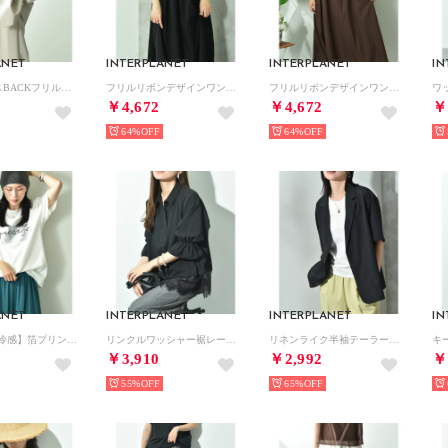
ANET
INTERPLANET
INTERPLANET
IN
ツイルクロスBACKフリルジレ （ライトベージュ）
フリルリボンデザインワンピース （ブラック）
フリルリボンデザインワンピース （ブラウン）
￥4,672
￥4,672
￥
64%
64%
ANET
INTERPLANET
INTERPLANET
IN
【UV・接触冷感】箔プリントTシャツ （オフホワイト）
リンクルワッシャー裾レース切替ブラウス （ブラック）
リネンライク半袖テーラードジャケット （ブラック）
￥3,910
￥2,992
￥
55%
65%