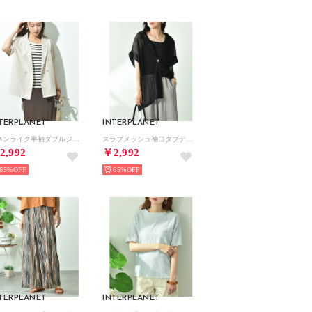
TERPLANET
INTERPLANET
リネンライク半袖ダブルジャケット （アイボリー）
スラブメッシュ袖口タブテーラージャケット （ブラック）
2,992
￥2,992
65%
65%
TERPLANET
INTERPLANET