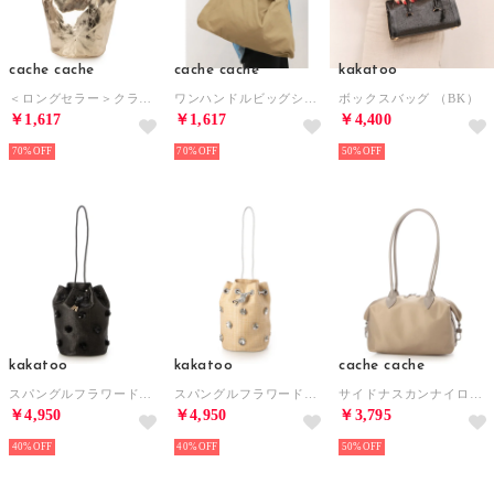
cache cache
cache cache
kakatoo
＜ロングセラー＞クラッシュメタリック肩入れバケツトートバッグ （GD）
ワンハンドルビッグショルダー （DBE）
ボックスバッグ （BK）
￥1,617
￥1,617
￥4,400
70%
70%
50%
kakatoo
kakatoo
cache cache
スパングルフラワードロストバッグ （BK）
スパングルフラワードロストバッグ （SV）
サイドナスカンナイロンボストンバッグ （BE）
￥4,950
￥4,950
￥3,795
40%
40%
50%