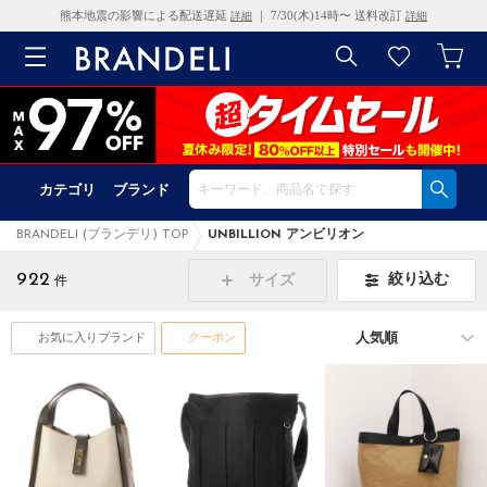
熊本地震の影響による配送遅延
｜ 7/30(木)14時〜 送料改訂
詳細
詳細
カテゴリ
ブランド
BRANDELI (ブランデリ) TOP
UNBILLION アンビリオン
922
絞り込む
サイズ
件
お気に入りブランド
クーポン