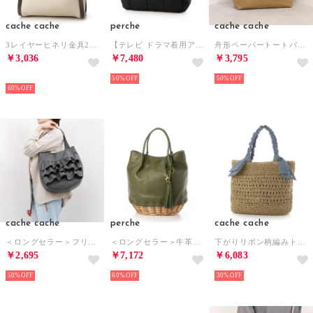
cache cache
perche
cache cache
3レイヤーヒネリ金具2wayトート （IVKA）
【テレビ ドラマ着用アイテム】ベンダイルコットンスコッチガードプリーツショルダー （BK）
舟形ペーパートートバッグ （BE）
￥3,036
￥7,480
￥3,795
SELECT
50%
50%
60%
cache cache
perche
cache cache
＜ロングセラー＞フリルトートバッグ （DGY）
＜ロングセラー＞牛革×ヤナギ底2wayトートバッグ （OL）
下がりリボン柄編みトート カゴバッグ （BL）
￥2,695
￥7,172
￥6,083
50%
60%
30%