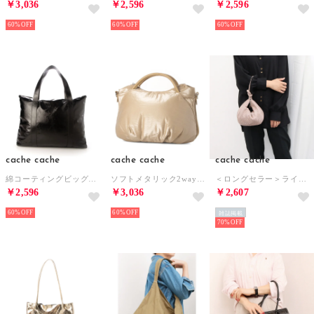
￥3,036
￥2,596
￥2,596
60%
60%
60%
cache cache
cache cache
cache cache
綿コーティングビッグバッグ （BK）
ソフトメタリック2wayミニトート （BE）
＜ロングセラー＞ラインストーン三日月ショルダー （BZ）
￥2,596
￥3,036
￥2,607
60%
60%
雑誌掲載
70%