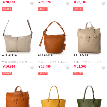
￥20,020
￥20,020
￥23,100
30%
30%
30%
ATLANTA
ATLANTA
ATLANTA
やぎ革軽量ショルダーS （BE）
牛革ロープハンドル2wayショルダーS （CM）
牛革スクエアリュック （GBE）
￥16,940
￥18,480
￥21,560
30%
30%
30%