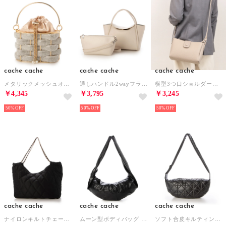
cache cache
cache cache
cache cache
メタリックメッシュオーバルバッグ （SV）
通しハンドル2wayフラップトート （IV）
横型3つ口ショルダーバッグ （BE）
￥4,345
￥3,795
￥3,245
50%
50%
50%
cache cache
cache cache
cache cache
ナイロンキルトチェーントート （BK）
ムーン型ボディバッグ （BK）
ソフト合皮キルティングハーフムーンショルダー （BK）