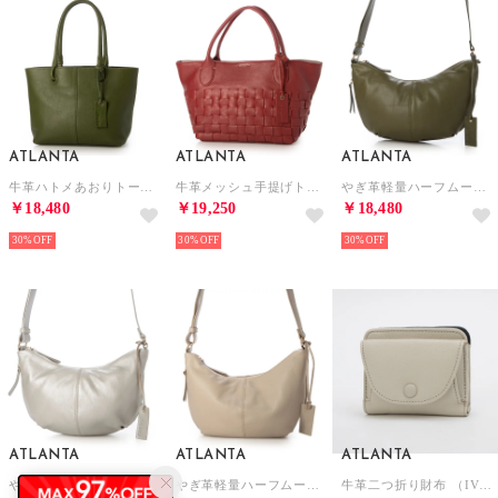
ATLANTA
ATLANTA
ATLANTA
牛革ハトメあおりトートS （GN）
牛革メッシュ手提げトート （RE）
やぎ革軽量ハーフムーンショルダー （GN）
￥18,480
￥19,250
￥18,480
30%
30%
30%
ATLANTA
ATLANTA
ATLANTA
やぎ革軽量ハーフムーンショルダー （2SV）
やぎ革軽量ハーフムーンショルダー （BE）
牛革二つ折り財布 （IV）