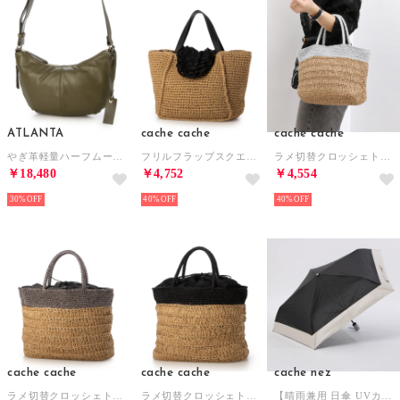
ATLANTA
cache cache
cache cache
やぎ革軽量ハーフムーンショルダー （KA）
フリルフラップスクエアトート カゴバッグ （BK）
ラメ切替クロッシェトート カゴバッグ （SV）
￥18,480
￥4,752
￥4,554
30%
40%
40%
cache cache
cache cache
cache nez
ラメ切替クロッシェトート カゴバッグ （DSV）
ラメ切替クロッシェトート カゴバッグ （BK）
【晴雨兼用 日傘 UVカット率・遮光率100％生地使用 】PU軽量バイカラー自動開閉折りたたみ傘 （BK）