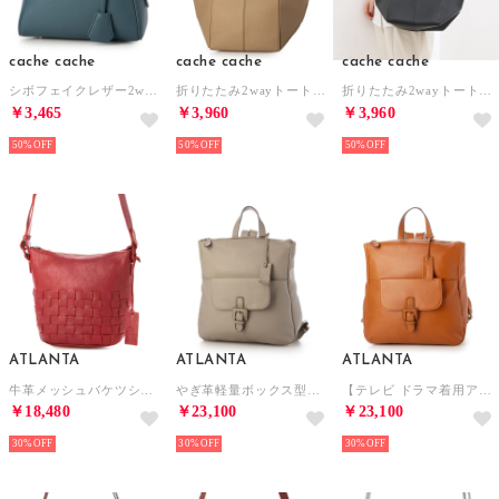
cache cache
cache cache
cache cache
シボフェイクレザー2wayボストンバッグ （BL）
折りたたみ2wayトートL （BE）
折りたたみ2wayトートL （BK）
￥3,465
￥3,960
￥3,960
50%
50%
50%
ATLANTA
ATLANTA
ATLANTA
牛革メッシュバケツショルダー （RE）
やぎ革軽量ボックス型リュック （BE）
【テレビ ドラマ着用アイテム】やぎ革軽量ボックス型リュック （CM）
￥18,480
￥23,100
￥23,100
30%
30%
30%