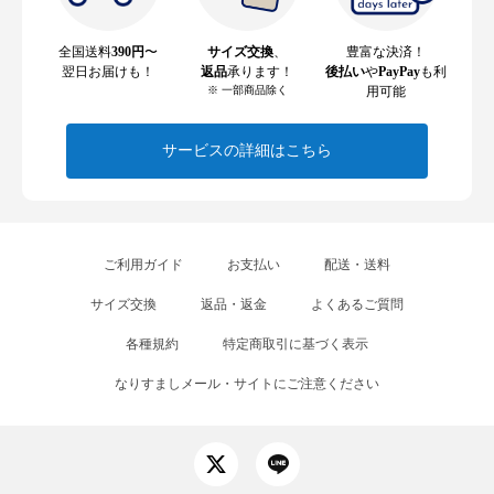
全国送料
390円
〜
サイズ交換
、
豊富な決済！
翌日お届けも！
返品
承ります！
後払い
や
PayPay
も利
※ 一部商品除く
用可能
サービスの詳細はこちら
ご利用ガイド
お支払い
配送・送料
サイズ交換
返品・返金
よくあるご質問
各種規約
特定商取引に基づく表示
なりすましメール・サイトにご注意ください