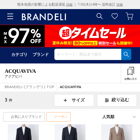
熊本地震の影響による配送遅延
｜ 7/30(木)14時〜 送料改訂
詳細
詳細
カテゴリ
ブランド
ACQUAVIVA
アクアビバ
お気に入り
BRANDELI (ブランデリ) TOP
ACQUAVIVA
3
絞り込む
サイズ
件
お気に入りブランド
クーポン