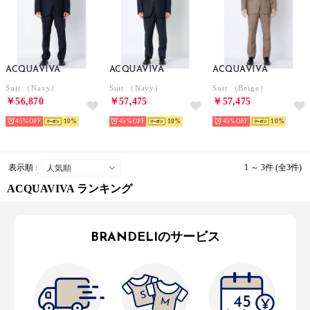
ACQUAVIVA
ACQUAVIVA
ACQUAVIVA
Suit （Navy）
Suit （Navy）
Suit （Beige）
￥56,870
￥57,475
￥57,475
45%
10
45%
10
45%
10
表示順 :
1 ～ 3件 (全3件)
ACQUAVIVA ランキング
BRANDELIのサービス