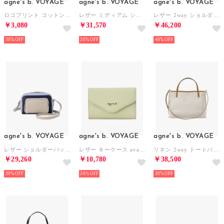
agne's b. VOYAGE
agne's b. VOYAGE
agne's b. VOYAGE
ロゴプリント コットン ポーチ "Paulette" YAS18－03 （イエロー）
レザー ミディアム ショルダーバッグ Angele ABS04ー02 （イエロー）
レザー 2way ショルダーバッグ City ZAS02－01 （イエロー）
￥3,080
￥31,570
￥46,200
30%
30%
40%
agne's b. VOYAGE
agne's b. VOYAGE
agne's b. VOYAGE
レザー ショルダーバッグ NS14G－02 （ネイビー）
レザー キーケース ava TAW02－03 （グリーン系その他）
リネン 2way トートバッグ ABX01ー01 （キャメル）
￥29,260
￥10,780
￥38,500
30%
30%
30%