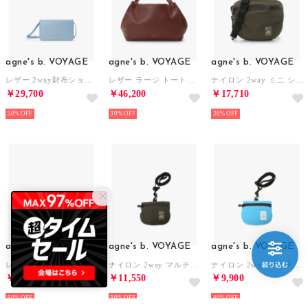
agne's b. VOYAGE
agne's b. VOYAGE
agne's b. VOYAGE
レザー 2way財布ショルダー 'City' ZAW07-04 （ブルー）
レザー ラージ トートバッグ (ZAS05－02) （ブラウン系その他）
ナイロン 2way ミニ ショルダー Trip (ZAH01Aー02) （グリーン）
￥29,700
￥46,200
￥17,710
50%
30%
30%
agne's b. VOYAGE
agne's b. VOYAGE
agne's b. VOYAGE
レザー コインケース'Zoe' ZAW02-02 （ホワイト）
ナイロン 2way マルチショルダー Trip (ZAH01Aー03) （グリーン）
ナイロン 2way マルチショルダー 'Trip' ZAH01A-03 （サックス）
￥7,040
￥11,550
￥9,900
60%
30%
40%