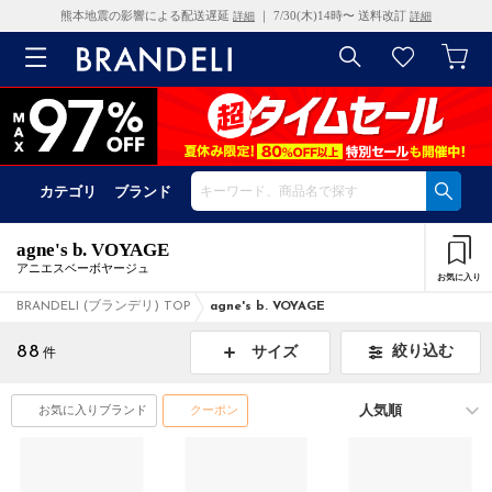
熊本地震の影響による配送遅延
｜ 7/30(木)14時〜 送料改訂
詳細
詳細
カテゴリ
ブランド
agne's b. VOYAGE
アニエスベーボヤージュ
お気に入り
BRANDELI (ブランデリ) TOP
agne's b. VOYAGE
88
絞り込む
サイズ
件
お気に入りブランド
クーポン