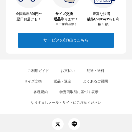
全国送料
390円
〜
サイズ交換
、
豊富な決済！
翌日お届けも！
返品
承ります！
後払い
や
PayPay
も利
※ 一部商品除く
用可能
サービスの詳細はこちら
ご利用ガイド
お支払い
配送・送料
サイズ交換
返品・返金
よくあるご質問
各種規約
特定商取引に基づく表示
なりすましメール・サイトにご注意ください