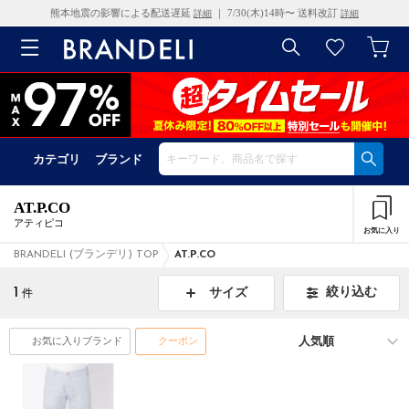
熊本地震の影響による配送遅延
｜ 7/30(木)14時〜 送料改訂
詳細
詳細
カテゴリ
ブランド
AT.P.CO
アティピコ
お気に入り
BRANDELI (ブランデリ) TOP
AT.P.CO
1
絞り込む
サイズ
件
お気に入りブランド
クーポン