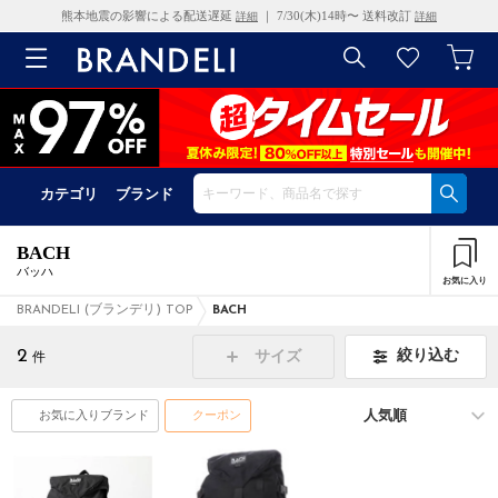
熊本地震の影響による配送遅延
｜ 7/30(木)14時〜 送料改訂
詳細
詳細
カテゴリ
ブランド
BACH
バッハ
お気に入り
BRANDELI (ブランデリ) TOP
BACH
2
絞り込む
サイズ
件
お気に入りブランド
クーポン