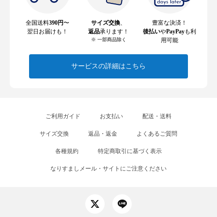
全国送料
390円
〜
サイズ交換
、
豊富な決済！
翌日お届けも！
返品
承ります！
後払い
や
PayPay
も利
※ 一部商品除く
用可能
サービスの詳細はこちら
ご利用ガイド
お支払い
配送・送料
サイズ交換
返品・返金
よくあるご質問
各種規約
特定商取引に基づく表示
なりすましメール・サイトにご注意ください